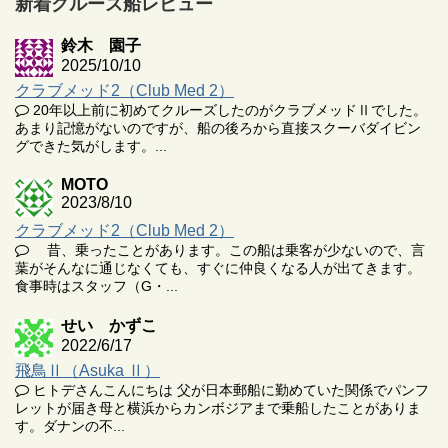
新着クルーズ船レビュー
鈴木 園子
2025/10/10
クラブメッド2（Club Med 2）
20年以上前に初めてクルーズしたのがクラブメッドⅡでした。
あまり記憶がないのですが、船の後ろから直接スクーバダイビン
グできた気がします。...
MOTO
2023/8/10
クラブメッド2（Club Med 2）
昔、乗ったことがあります。この船は乗客が少ないので、言
葉がそんなに通じなくても、すぐに仲良くなる人が出てきます。
食事時はスタッフ（G・...
せい かずこ
2022/6/17
飛鳥Ⅱ（Asuka Ⅱ）
ヒトデさんこんにちは 父が日本郵船に勤めていた関係でパンフ
レットが届き母と横浜からカンボジアまで乗船したことがありま
す。ダナンの不...