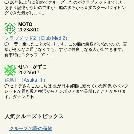
20年以上前に初めてクルーズしたのがクラブメッドⅡでした。
あまり記憶がないのですが、船の後ろから直接スクーバダイビン
グできた気がします。...
MOTO
2023/8/10
クラブメッド2（Club Med 2）
昔、乗ったことがあります。この船は乗客が少ないので、言
葉がそんなに通じなくても、すぐに仲良くなる人が出てきます。
食事時はスタッフ（G・...
せい かずこ
2022/6/17
飛鳥Ⅱ（Asuka Ⅱ）
ヒトデさんこんにちは 父が日本郵船に勤めていた関係でパンフ
レットが届き母と横浜からカンボジアまで乗船したことがありま
す。ダナンの不...
人気クルーズトピックス
クルーズの際の荷物