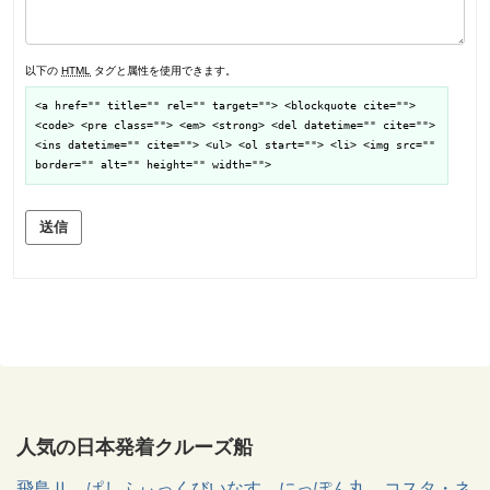
以下の
HTML
タグと属性を使用できます。
<a href="" title="" rel="" target=""> <blockquote cite="">
<code> <pre class=""> <em> <strong> <del datetime="" cite="">
<ins datetime="" cite=""> <ul> <ol start=""> <li> <img src=""
border="" alt="" height="" width="">
送信
人気の日本発着クルーズ船
飛鳥Ⅱ
ぱしふぃっくびいなす
にっぽん丸
コスタ・ネ