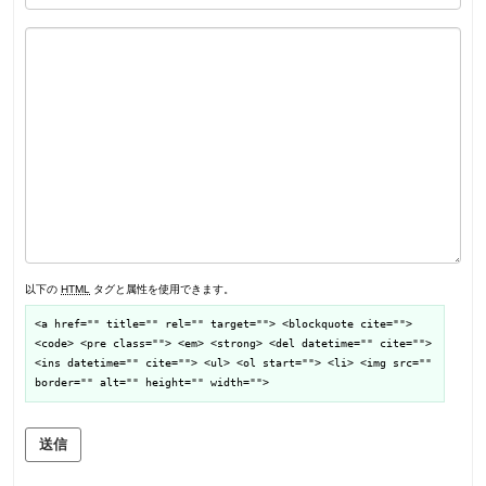
以下の
HTML
タグと属性を使用できます。
<a href="" title="" rel="" target=""> <blockquote cite="">
<code> <pre class=""> <em> <strong> <del datetime="" cite="">
<ins datetime="" cite=""> <ul> <ol start=""> <li> <img src=""
border="" alt="" height="" width="">
送信