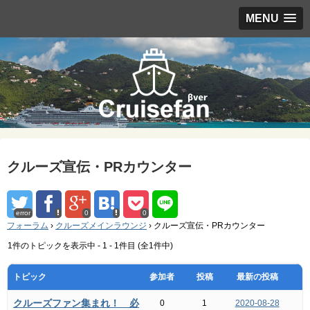
MENU
クルーズ宣伝・PRカウンター
error
0
0
フォーラム
›
クルーズメインラウンジ
›
クルーズ宣伝・PRカウンター
1件のトピックを表示中 - 1 - 1件目 (全1件中)
トピック
参加者
投稿
最新の投稿
クルーズファン集まれ！ 必
0
1
2020-08-28