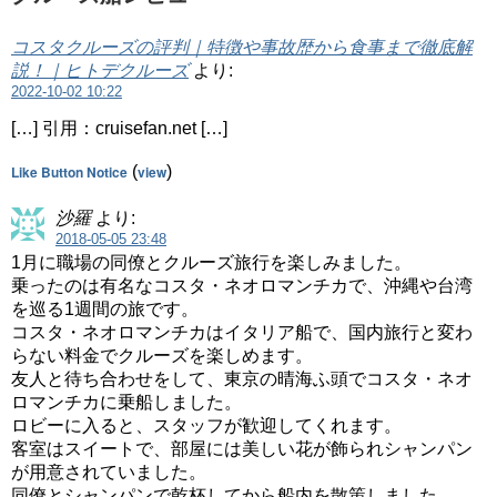
コスタクルーズの評判｜特徴や事故歴から食事まで徹底解
説！｜ヒトデクルーズ
より:
2022-10-02 10:22
[…] 引用：cruisefan.net […]
Like Button Notice
(
view
)
沙羅
より:
2018-05-05 23:48
1月に職場の同僚とクルーズ旅行を楽しみました。
乗ったのは有名なコスタ・ネオロマンチカで、沖縄や台湾
を巡る1週間の旅です。
コスタ・ネオロマンチカはイタリア船で、国内旅行と変わ
らない料金でクルーズを楽しめます。
友人と待ち合わせをして、東京の晴海ふ頭でコスタ・ネオ
ロマンチカに乗船しました。
ロビーに入ると、スタッフが歓迎してくれます。
客室はスイートで、部屋には美しい花が飾られシャンパン
が用意されていました。
同僚とシャンパンで乾杯してから船内を散策しました。