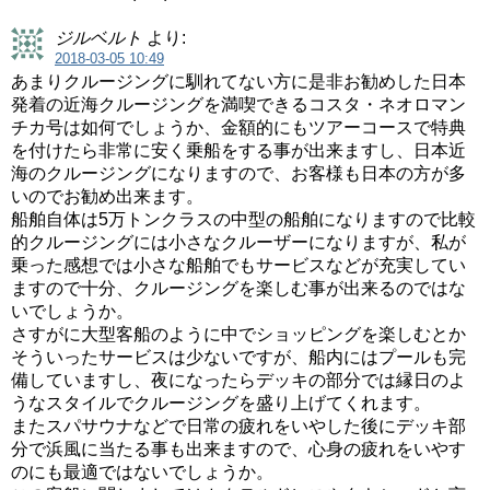
ジルベルト
より:
2018-03-05 10:49
あまりクルージングに馴れてない方に是非お勧めした日本
発着の近海クルージングを満喫できるコスタ・ネオロマン
チカ号は如何でしょうか、金額的にもツアーコースで特典
を付けたら非常に安く乗船をする事が出来ますし、日本近
海のクルージングになりますので、お客様も日本の方が多
いのでお勧め出来ます。
船舶自体は5万トンクラスの中型の船舶になりますので比較
的クルージングには小さなクルーザーになりますが、私が
乗った感想では小さな船舶でもサービスなどが充実してい
ますので十分、クルージングを楽しむ事が出来るのではな
いでしょうか。
さすがに大型客船のように中でショッピングを楽しむとか
そういったサービスは少ないですが、船内にはプールも完
備していますし、夜になったらデッキの部分では縁日のよ
うなスタイルでクルージングを盛り上げてくれます。
またスパサウナなどで日常の疲れをいやした後にデッキ部
分で浜風に当たる事も出来ますので、心身の疲れをいやす
のにも最適ではないでしょうか。