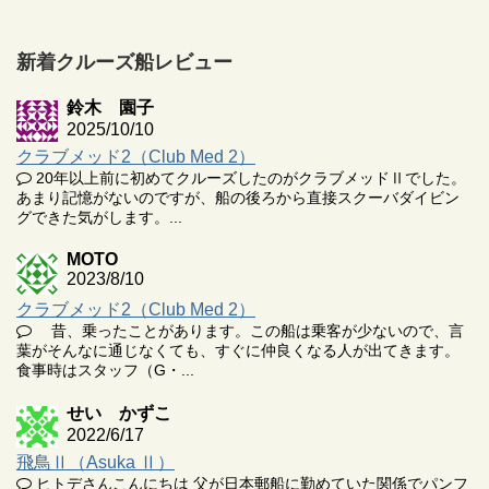
新着クルーズ船レビュー
鈴木 園子
2025/10/10
クラブメッド2（Club Med 2）
20年以上前に初めてクルーズしたのがクラブメッドⅡでした。
あまり記憶がないのですが、船の後ろから直接スクーバダイビン
グできた気がします。...
MOTO
2023/8/10
クラブメッド2（Club Med 2）
昔、乗ったことがあります。この船は乗客が少ないので、言
葉がそんなに通じなくても、すぐに仲良くなる人が出てきます。
食事時はスタッフ（G・...
せい かずこ
2022/6/17
飛鳥Ⅱ（Asuka Ⅱ）
ヒトデさんこんにちは 父が日本郵船に勤めていた関係でパンフ