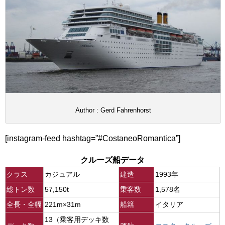
Author : Gerd Fahrenhorst
[instagram-feed hashtag=”#CostaneoRomantica”]
クルーズ船データ
クラス
カジュアル
建造
1993年
総トン数
57,150t
乗客数
1,578名
全長・全幅
221m×31m
船籍
イタリア
13（乗客用デッキ数