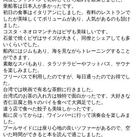
乗船客は日本人が多かったです。
初日の食事はイタリアンにしました。有料のレストランで
したが美味しくてボリュームがあり、人気があるのも頷け
ました。
コスタ・ネオロマンチカはピザも美味しいです。
石釜で焼くピザはサイズが大きく、同僚とシェアしても多
いくらいでした。
船内にはジムもあり、海を見ながらトレーニングすること
ができます。
素敵なスパもあり、タラソテラピーやフットバス、サウナ
を楽しみました。
フリーパスで利用したのですが、毎日通ったのでお得でし
た。
台湾では映画で有名な茶館に行きました。
台湾式のお茶の入れ方は独特で面白かったです。大好きな
杏仁豆腐と熱々のパイを食べて大満足でした。
違う店で食べた餃子も美味しかったです。
船に戻ってからは、ワインバーに行って演奏会を楽しみま
した。
プールサイドには座り心地の良いソファーがあるので、空
いた時間ができると本を読んで過ごしました。