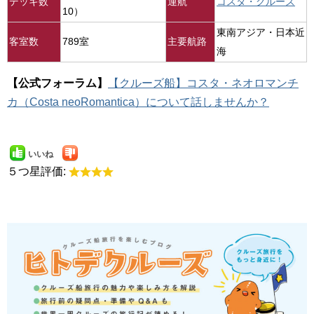
デッキ数
運航
コスタ・クルーズ
10）
東南アジア・日本近
客室数
789室
主要航路
海
【公式フォーラム】
【クルーズ船】コスタ・ネオロマンチ
カ（Costa neoRomantica）について話しませんか？
いいね
５つ星評価: