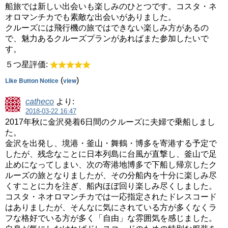
船旅では新しい出会いも楽しみのひとつです。コスタ・ネ
オロマンチカでも素敵な出会いがありました。
クルーズには飛行機の旅ではできない楽しみ方があるの
で、魅力あるクルーズプランがあればまた参加したいで
す。
５つ星評価:
Like Button Notice
(
view
)
catheco
より:
2018-03-22 16:47
2017年秋に金沢発着6日間のクルーズに夫婦で乗船しまし
た。
金沢を出発し、境港・釜山・舞鶴・博多を寄港する予定で
したが、残念なことに日本列島に台風が直撃し、釜山で足
止めになってしまい、次の寄港地博多で下船し帰京したク
ルーズの旅となりましたが、その分船内を十分に楽しみ尽
くすことに力を注ぎ、船内ほぼ回り楽しみ尽くしました。
コスタ・ネオロマンチカでは一応指定されたドレスコード
はありましたが、そんなに気にされている方が多くなくラ
フな格好でいる方が多く「自由」な雰囲気を感じました。