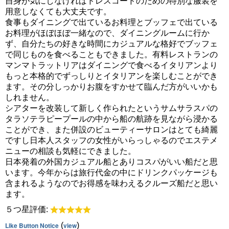
自身が気にしなければドレスコードのための特別な服装を
用意しなくても大丈夫です。
食事もダイニングで出ているお料理とブッフェで出ている
お料理がほぼほぼ一緒なので、ダイニングルームに行か
ず、自分たちの好きな時間にカジュアルな格好でブッフェ
で同じものを食べることもできました。有料レストランの
マンマトラットリアはダイニングで食べるイタリアンより
もっと本格的でずっしりとイタリアンを楽しむことができ
ます。その分しっかりお腹をすかせて臨んだ方がいいかも
しれません。
シアターを改装して新しく作られたというサムサラスパの
タラソテラピープールの中から船の航跡を見ながら浸かる
ことができ、また併設のビューティーサロンはとても綺麗
ですし日本人スタッフの女性がいらっしゃるのでエステメ
ニューの相談も気軽にできました。
日本発着の外国カジュアル船とありコスパがいい船だと思
います。今年からは旅行代金の中にドリンクパッケージも
含まれるようなのでお得感を味わえるクルーズ船だと思い
ます。
５つ星評価:
Like Button Notice
(
view
)