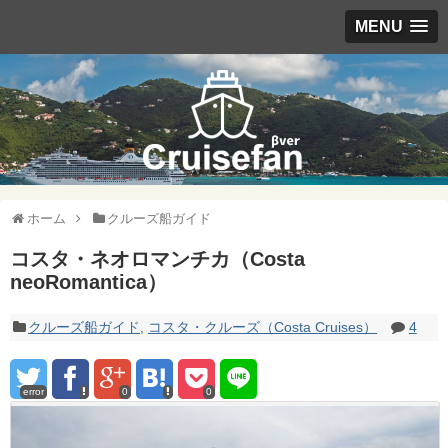
MENU
ホーム
クルーズ船ガイド
コスタ・ネオロマンチカ（Costa
neoRomantica）
クルーズ船ガイド
,
コスタ・クルーズ（Costa Cruises）
4
error
0
0