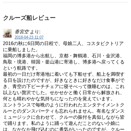
クルーズ船レビュー
香宮空
より:
2018-04-23 11:07
2016の秋に6日間の日程で、母娘二人、コスタビクトリア
に乗船しました。
福岡の博多港から出航し、京都・舞鶴港、石川・金沢港、
鳥取・境港、韓国・釜山港に寄港し、博多港へ戻ってくる
という航路です。
最初の一日だけ寄港地に着いても下船せず、船上を満喫す
る日を設けたのですが、好きなときに好きなだけ食事がで
き、青空の下ビーチチェアに寝そべって微睡むのは、これ
以上ない贅沢でした。せかせかと働く日常から解放され、
何とも晴れやかな気持ちになったのを覚えています。
エントランスで毎晩のように行われたエンタテイメントク
ルーとのダンスパーティも忘れられません。有名なダンス
ミュージックに合わせて、クルーの振付を真似しながら皆
で踊ります。私のように踊って遊んだことのない小娘に
は、なかなか飛び込むのに勇気がいったのですが、クルー