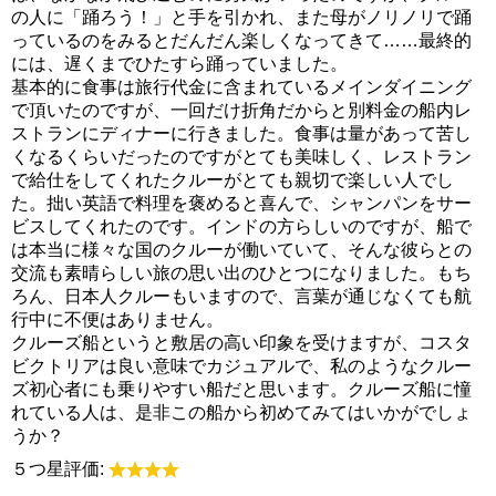
の人に「踊ろう！」と手を引かれ、また母がノリノリで踊
っているのをみるとだんだん楽しくなってきて……最終的
には、遅くまでひたすら踊っていました。
基本的に食事は旅行代金に含まれているメインダイニング
で頂いたのですが、一回だけ折角だからと別料金の船内レ
ストランにディナーに行きました。食事は量があって苦し
くなるくらいだったのですがとても美味しく、レストラン
で給仕をしてくれたクルーがとても親切で楽しい人でし
た。拙い英語で料理を褒めると喜んで、シャンパンをサー
ビスしてくれたのです。インドの方らしいのですが、船で
は本当に様々な国のクルーが働いていて、そんな彼らとの
交流も素晴らしい旅の思い出のひとつになりました。もち
ろん、日本人クルーもいますので、言葉が通じなくても航
行中に不便はありません。
クルーズ船というと敷居の高い印象を受けますが、コスタ
ビクトリアは良い意味でカジュアルで、私のようなクルー
ズ初心者にも乗りやすい船だと思います。クルーズ船に憧
れている人は、是非この船から初めてみてはいかがでしょ
うか？
５つ星評価: