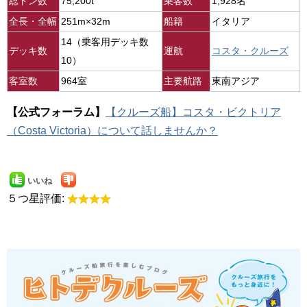
総トン数
75,200t
乗客数
1,928名
全長・全幅
251m×32m
船籍
イタリア
14（乗客用デッキ数
デッキ数
運航
コスタ・クルーズ
10）
客室数
964室
主要航路
東南アジア
【公式フォーラム】
【クルーズ船】コスタ・ビクトリア
（Costa Victoria）について話しませんか？
いいね
５つ星評価: