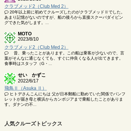
クラブメッド2（Club Med 2）
20年以上前に初めてクルーズしたのがクラブメッドⅡでした。
あまり記憶がないのですが、船の後ろから直接スクーバダイビン
グできた気がします。...
MOTO
2023/8/10
クラブメッド2（Club Med 2）
昔、乗ったことがあります。この船は乗客が少ないので、言
葉がそんなに通じなくても、すぐに仲良くなる人が出てきます。
食事時はスタッフ（G・...
せい かずこ
2022/6/17
飛鳥Ⅱ（Asuka Ⅱ）
ヒトデさんこんにちは 父が日本郵船に勤めていた関係でパンフ
レットが届き母と横浜からカンボジアまで乗船したことがありま
す。ダナンの不...
人気クルーズトピックス