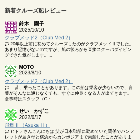
新着クルーズ船レビュー
鈴木 園子
2025/10/10
クラブメッド2（Club Med 2）
20年以上前に初めてクルーズしたのがクラブメッドⅡでした。
あまり記憶がないのですが、船の後ろから直接スクーバダイビン
グできた気がします。...
MOTO
2023/8/10
クラブメッド2（Club Med 2）
昔、乗ったことがあります。この船は乗客が少ないので、言
葉がそんなに通じなくても、すぐに仲良くなる人が出てきます。
食事時はスタッフ（G・...
せい かずこ
2022/6/17
飛鳥Ⅱ（Asuka Ⅱ）
ヒトデさんこんにちは 父が日本郵船に勤めていた関係でパンフ
レットが届き母と横浜からカンボジアまで乗船したことがありま