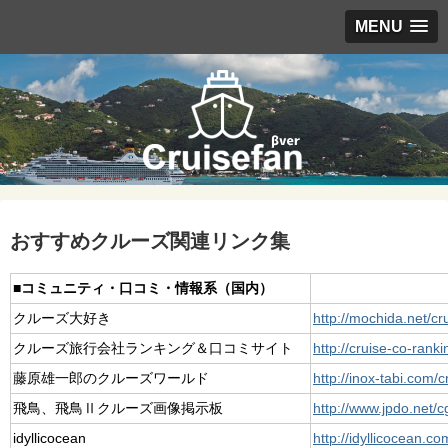
MENU
おすすめクルーズ関連リンク集
■コミュニティ・口コミ・情報系（国内）
クルーズ大好き
http://mochida.net/cr
クルーズ旅行会社ランキング＆口コミサイト
http://cruise-co-ranki
藤原雄一郎のクルーズワールド
http://inox-tabi.com/
飛鳥、飛鳥Ⅱクルーズ画像掲示板
http://www.jpdo.net/cg
idyllicocean
http://idyllicocean.c