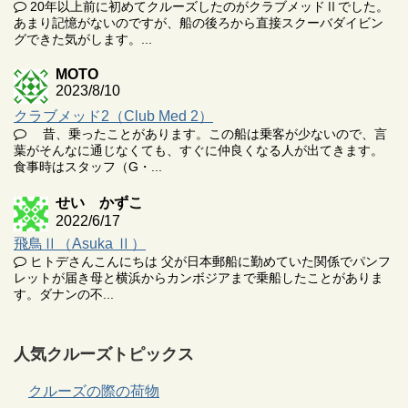
20年以上前に初めてクルーズしたのがクラブメッドⅡでした。
あまり記憶がないのですが、船の後ろから直接スクーバダイビン
グできた気がします。...
MOTO
2023/8/10
クラブメッド2（Club Med 2）
昔、乗ったことがあります。この船は乗客が少ないので、言
葉がそんなに通じなくても、すぐに仲良くなる人が出てきます。
食事時はスタッフ（G・...
せい かずこ
2022/6/17
飛鳥Ⅱ（Asuka Ⅱ）
ヒトデさんこんにちは 父が日本郵船に勤めていた関係でパンフ
レットが届き母と横浜からカンボジアまで乗船したことがありま
す。ダナンの不...
人気クルーズトピックス
クルーズの際の荷物