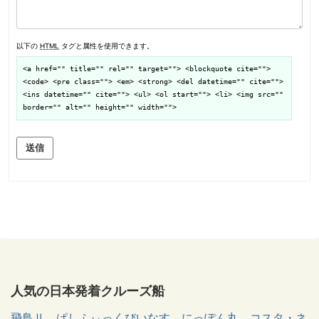
以下の
HTML
タグと属性を使用できます。
<a href="" title="" rel="" target=""> <blockquote cite="">
<code> <pre class=""> <em> <strong> <del datetime="" cite="">
<ins datetime="" cite=""> <ul> <ol start=""> <li> <img src=""
border="" alt="" height="" width="">
送信
人気の日本発着クルーズ船
飛鳥Ⅱ
ぱしふぃっくびいなす
にっぽん丸
コスタ・ネ