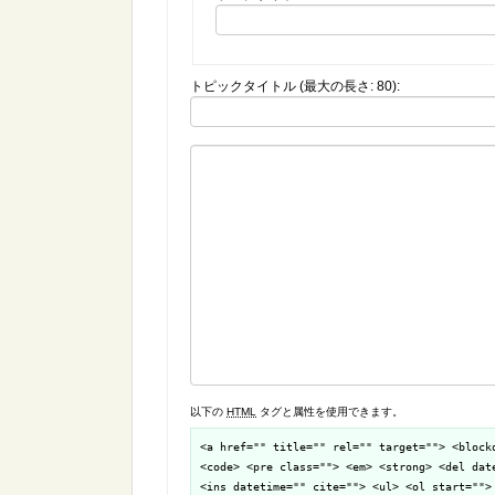
トピックタイトル (最大の長さ: 80):
以下の
HTML
タグと属性を使用できます。
<a href="" title="" rel="" target=""> <block
<code> <pre class=""> <em> <strong> <del dat
<ins datetime="" cite=""> <ul> <ol start="">