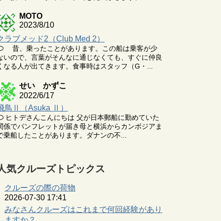
MOTO
2023/8/10
クラブメッド2（Club Med 2）
昔、乗ったことがあります。この船は乗客が少
ないので、言葉がそんなに通じなくても、すぐに仲良
くなる人が出てきます。食事時はスタッフ（G・...
せい かずこ
2022/6/17
飛鳥Ⅱ（Asuka Ⅱ）
ヒトデさんこんにちは 父が日本郵船に勤めていた
関係でパンフレットが届き母と横浜からカンボジアま
で乗船したことがあります。ダナンの不...
人気クルーズトピックス
クルーズの際の荷物
2026-07-30 17:41
みなさんクルーズはこれまで何回経験があり
ますか？