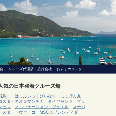
会
クルーズ代理店・旅行会社
おすすめリンク
人気の日本発着クルーズ船
飛鳥Ⅱ
ぱしふぃっくびいなす
にっぽん丸
コスタ・ネオロマンチカ
ダイヤモンド・プリ
ンセス
ノルウェージャン・ジュエル
スーパ
ースター・ヴァーゴ
MSCスプレンディダ