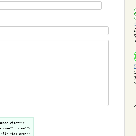
quote cite="">
etime="" cite="">
 <li> <img src=""