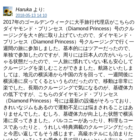
Haruka
より:
2018-05-13 14:10
2017年のゴールデンウィークに大手旅行代理店がこちらの
ダイヤモンド・プリンセス（Diamond Princess）号のクル
ージングを大々的に取り上げていたので、ダイヤモンド・
プリンセス（Diamond Princess）号クルージングで行く一
週間の旅に参加しました。基本的にはツアーだったので、
単独で参加したのですが、周りには日本人の方がいらっし
ゃる状態だったので、一人旅に慣れていない私も安心して
クルージングを楽しむことができました。航路といたしま
しては、地元の横浜港から中国の方を回って、一週間後に
横浜港に戻ってくるというものだったので、移動は非常に
楽でした。長期のクルージングで気になるのが、基礎体力
の低下ですが、こちらのダイヤモンド・プリンセス
（Diamond Princess）号には最新の設備がそろっており、
きれいなジムもあるので運動不足には悩まされることはあ
りませんでした。むしろ、基礎体力が向上した状態で横浜
港に戻ってきました。バルコニーがあったり、料理もコー
スであったりと、うれしい特典満載のクルージングだった
と今思い返してもそう感じます。高級ホテルにも泊まりた