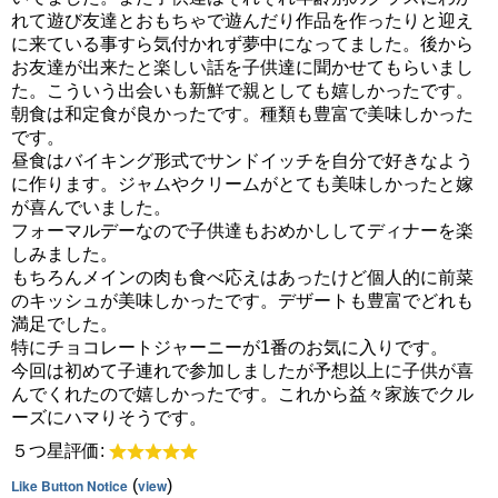
れて遊び友達とおもちゃで遊んだり作品を作ったりと迎え
に来ている事すら気付かれず夢中になってました。後から
お友達が出来たと楽しい話を子供達に聞かせてもらいまし
た。こういう出会いも新鮮で親としても嬉しかったです。
朝食は和定食が良かったです。種類も豊富で美味しかった
です。
昼食はバイキング形式でサンドイッチを自分で好きなよう
に作ります。ジャムやクリームがとても美味しかったと嫁
が喜んでいました。
フォーマルデーなので子供達もおめかししてディナーを楽
しみました。
もちろんメインの肉も食べ応えはあったけど個人的に前菜
のキッシュが美味しかったです。デザートも豊富でどれも
満足でした。
特にチョコレートジャーニーが1番のお気に入りです。
今回は初めて子連れで参加しましたが予想以上に子供が喜
んでくれたので嬉しかったです。これから益々家族でクル
ーズにハマりそうです。
５つ星評価:
Like Button Notice
(
view
)