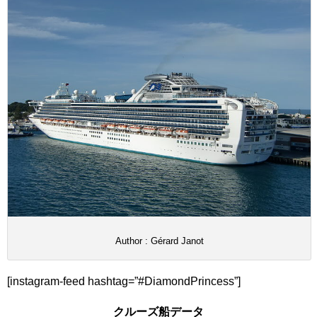
Author : Gérard Janot
[instagram-feed hashtag=”#DiamondPrincess”]
クルーズ船データ