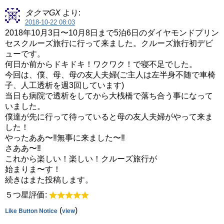
タクマGX
より:
2018-10-22 08:03
2018年10月3日〜10月8日まで5泊6日のダイヤモンドプリン
セスクルーズ旅行に行って来ました。クルーズ旅行初デビ
ューです。
何日か前からドキドキ！ワクワク！で寝不足でした。
今回は、僕、母、母の友人夫婦(ご主人は左半身不随で車椅
子、人工透析を週3回しています)
当日も病院で透析をしてから大桟橋で落ち合う事になって
いました。
僕達が先に行って待っていると母の友人夫婦がやって来ま
した！
やったああ〜‼︎無事に来ました〜‼︎
さああ〜‼︎
これから楽しい！楽しい！クルーズ旅行が
始まりま〜す！
続きはまた投稿します。
５つ星評価:
Like Button Notice
(
view
)