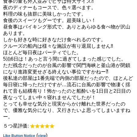
食事の量も外人並みでピザは特大サイズ⁈
夜のディナーもコースで、色々選べます。
料理の味も抜群に美味しかったです。
食後のスイーツもグーです。超美味しい！
昼食事はバイキング形式で、ありとあらゆる食べ物が沢山
あります。
しかも好きな時に好きなだけ食べれるのです。
クルーズの船内は様々な施設が有り退屈しません‼︎
ほとんど毎日夜はパーティでした。
5泊6日は！あっと言う間に過ぎてしまった感じでした。
ただ残念だったのが台風の影響で関門海峡と釜山港が閉鎖
になり進路変更せざる終えない事位ですかねー⁈
後私達の部屋は1番先端で内側の部屋だったので、ほとんど
毎日寝に帰っただけですが…流石に台風の影響で物凄く揺
れて音も結構有り！怖かったのと船酔いを1日目と2日目の
夜なってしまい中々寝れませんでしたが！
とっても幸せな気分と現実からかけ離れた世界だったの
で、優雅な気分になり、又行きたいよ思ってしまいますね
ー。
５つ星評価:
Like Button Notice
(
view
)