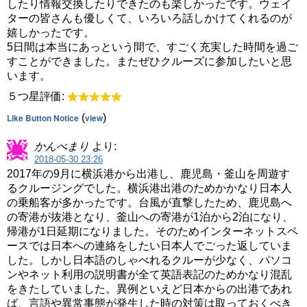
したり情報交換したりできたのも楽しかったです。ウェイ
ターの皆さんも優しくて、いろいろ話しかけてくれるのが
嬉しかったです。
5日間は本当にあっという間で、すごく充実した時間を過ご
すことができました。またぜひクルーズに参加したいと思
います。
５つ星評価:
Like Button Notice
(
view
)
かんべまり
より:
2018-05-30 23:26
2017年の9月に横浜港から出港し、鹿児島・釜山を周遊す
るクルージングでした。横浜港出港のためかかなり日本人
の乗船客が多かったです。台風が直撃したため、鹿児島へ
の寄港が抜港となり、釜山への寄港が1泊から2泊になり、
帰港が1日延期になりました。そのためインターネットスペ
ースでは日本への連絡をしたい日本人でごった返していま
した。しかし日本語のしゃべれるクルーが少なく、パソコ
ンやネット利用の説明書が全て英語表記のためかなり混乱
をきたしていました。異例といえど日本からの出港であれ
ば、言語や異常事態が発生した時の対策は取っておくべき