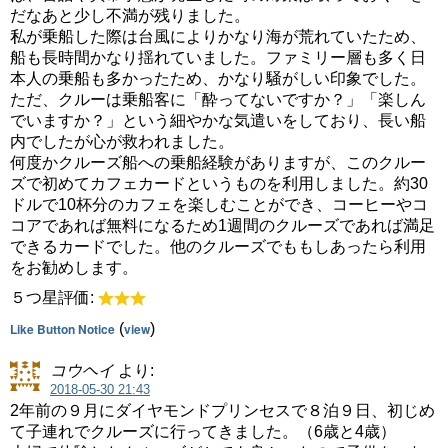
だなあと少し不満が残りました。
私が乗船した際は台風によりかなり海が荒れていたため、
船も長時間かなり揺れていました。ファミリー層も多く日
本人の乗船も多かったため、かなり騒がしい印象でした。
ただ、クルーは乗船客に「酔ってないですか？」「楽しん
でいますか？」という細やかな気遣いをしており、長い船
内でしたが心が救われました。
何度かクルーズ船への乗船経験がありますが、このクルー
ズで初めてカフェカードというものを利用しました。約30
ドルで10杯分のカフェを楽しむことができ、コーヒーやコ
コアであれば無料になるため1週間のクルーズであれば満足
できるカードでした。他のクルーズでももしあったら利用
をお勧めします。
５つ星評価:
Like Button Notice
(
view
)
コウヘイ
より:
2018-05-30 21:43
2年前の９月にダイヤモンドプリンセスで８泊９日、初じめ
て子連れでクルーズに行ってきました。（6歳と4歳）