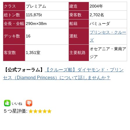
クラス
プレミアム
建造
2004年
総トン数
115,875t
乗客数
2,702名
全長・全幅
290m×38m
船籍
バミューダ
プリンセス・クルー
デッキ数
16
運航
ズ
オセアニア・東南ア
客室数
1,351室
主要航路
ジア
【公式フォーラム】
【クルーズ船】ダイヤモンド・プリン
セス（Diamond Princess）について話しませんか？
いいね
５つ星評価: