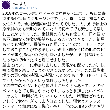
wai
より:
2018-06-01 11:15
2018年のゴールデンウィークに神戸から出港し、釜山に寄
港する4泊5日のクルージングでした。母、叔母、祖母との
女性4人で、全員が船の旅は初めてでした。大手旅行会社の
添乗員の方も乗船されていたので初めてでも安心して楽し
むことができました。乗組員の方たちも優しく、日本語で
も不自由なく注文や要望を伝えることができました。部屋
もとても快適で、掃除も行き届いていたので、リラックス
して過ごすことができました。釜山へ向かう時の船のスピ
ードが速く揺れたので少し酔いましたが、後半は穏やかに
なったのでゆったりと過ごせました。
釜山ではツアーに参加しました。天候が心配でしたが、快
晴で景色を楽しむことができて良かったです。ただ国際市
場での買い物の時間が1時間だったのでもう少しゆっくり見
て回りたかったなという気持ちもありました。
船の中でのイベントが想像以上にたくさんあって、どのイ
ベントもとても楽しかったです。もっと参加したいイベン
トがあり、時間が足りないくらいでした。料理はどれもお
いしくて食べすぎてしまうほどでした。朝食とアフタヌー
ンティーで相席になる機会があり、他の参加者の方とお話