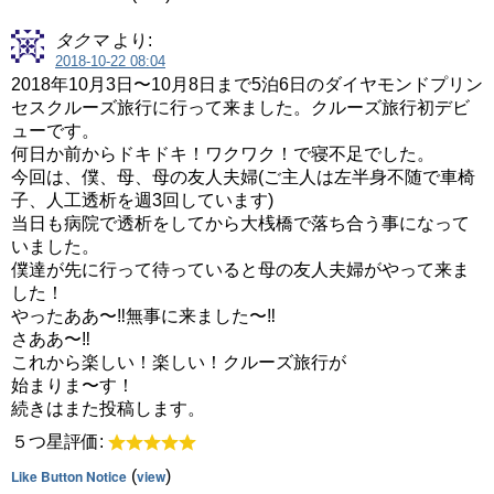
タクマ
より:
2018-10-22 08:04
2018年10月3日〜10月8日まで5泊6日のダイヤモンドプリン
セスクルーズ旅行に行って来ました。クルーズ旅行初デビ
ューです。
何日か前からドキドキ！ワクワク！で寝不足でした。
今回は、僕、母、母の友人夫婦(ご主人は左半身不随で車椅
子、人工透析を週3回しています)
当日も病院で透析をしてから大桟橋で落ち合う事になって
いました。
僕達が先に行って待っていると母の友人夫婦がやって来ま
した！
やったああ〜‼︎無事に来ました〜‼︎
さああ〜‼︎
これから楽しい！楽しい！クルーズ旅行が
始まりま〜す！
続きはまた投稿します。
５つ星評価:
Like Button Notice
(
view
)