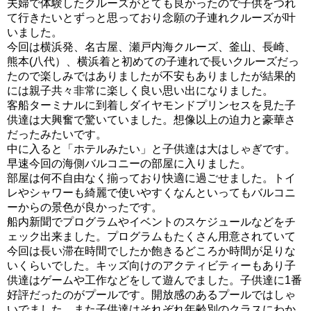
夫婦で体験したクルーズがとても良かったので子供をつれ
て行きたいとずっと思っており念願の子連れクルーズが叶
いました。
今回は横浜発、名古屋、瀬戸内海クルーズ、釜山、長崎、
熊本(八代）、横浜着と初めての子連れで長いクルーズだっ
たので楽しみではありましたが不安もありましたが結果的
には親子共々非常に楽しく良い思い出になりました。
客船ターミナルに到着しダイヤモンドプリンセスを見た子
供達は大興奮で驚いていました。想像以上の迫力と豪華さ
だったみたいです。
中に入ると「ホテルみたい」と子供達は大はしゃぎです。
早速今回の海側バルコニーの部屋に入りました。
部屋は何不自由なく揃っており快適に過ごせました。トイ
レやシャワーも綺麗で使いやすくなんといってもバルコニ
ーからの景色が良かったです。
船内新聞でプログラムやイベントのスケジュールなどをチ
ェック出来ました。プログラムもたくさん用意されていて
今回は長い滞在時間でしたか飽きるどころか時間が足りな
いくらいでした。キッズ向けのアクティビティーもあり子
供達はゲームや工作などをして遊んでました。子供達に1番
好評だったのがプールです。開放感のあるプールではしゃ
いでました。また子供達はそれぞれ年齢別のクラスにわか