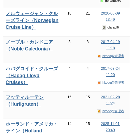
geralddp60
ノルウェージャン・クル
18
21
2026-08-09
13:49
ーズライン（Norwegian
Cruise Line）
claracl6
ノーブル・カレドニア
3
3
2017-04-19
11:18
（Noble Caledonia）
hitode@管理者
ハパグロイド・クルーズ
4
4
2017-03-24
11:20
（Hapag-Lloyd
Cruises）
hitode@管理者
フッティルーテン
15
15
2021-02-28
11:24
（Hurtigruten）
hitode@管理者
ホーランド・アメリカ・
14
15
2025-11-01
20:49
ライン（Holland