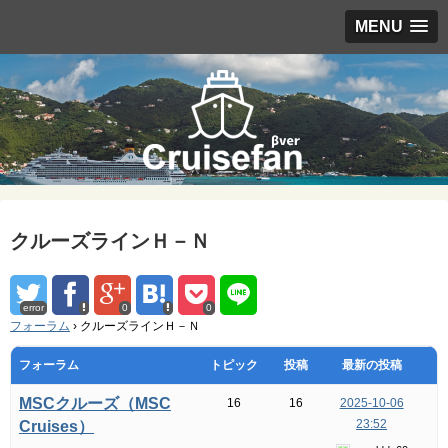
MENU
クルーズラインＨ－Ｎ
error
0
0
フォーラム
›
クルーズラインＨ－Ｎ
フォーラム
トピック
投稿
最新の投稿
MSCクルーズ（MSC
16
16
2025-10-06
23:52
Cruises）