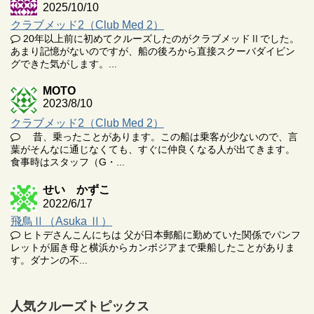
2025/10/10
クラブメッド2（Club Med 2）
20年以上前に初めてクルーズしたのがクラブメッドⅡでした。
あまり記憶がないのですが、船の後ろから直接スクーバダイビン
グできた気がします。...
MOTO
2023/8/10
クラブメッド2（Club Med 2）
昔、乗ったことがあります。この船は乗客が少ないので、言
葉がそんなに通じなくても、すぐに仲良くなる人が出てきます。
食事時はスタッフ（G・...
せい かずこ
2022/6/17
飛鳥Ⅱ（Asuka Ⅱ）
ヒトデさんこんにちは 父が日本郵船に勤めていた関係でパンフ
レットが届き母と横浜からカンボジアまで乗船したことがありま
す。ダナンの不...
人気クルーズトピックス