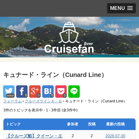
MENU
キュナード・ライン（Cunard Line）
error
0
0
フォーラム
›
クルーズラインＡ－Ｇ
›
キュナード・ライン（Cunard Line）
3件のトピックを表示中 - 1 - 3件目 (全3件中)
トピック
参加者
投稿
最新の投稿
【クルーズ船】クイーン・エ
2
2
2026-07-30