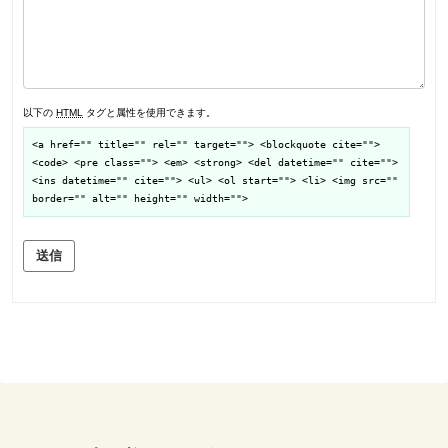
以下の
HTML
タグと属性を使用できます。
<a href="" title="" rel="" target=""> <blockquote cite="">
<code> <pre class=""> <em> <strong> <del datetime="" cite="">
<ins datetime="" cite=""> <ul> <ol start=""> <li> <img src=""
border="" alt="" height="" width="">
送信