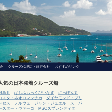
会
クルーズ代理店・旅行会社
おすすめリンク
人気の日本発着クルーズ船
飛鳥Ⅱ
ぱしふぃっくびいなす
にっぽん丸
コスタ・ネオロマンチカ
ダイヤモンド・プリ
ンセス
ノルウェージャン・ジュエル
スーパ
ースター・ヴァーゴ
MSCスプレンディダ