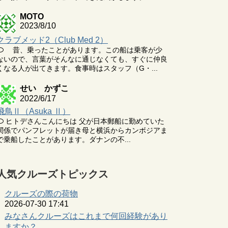
MOTO
2023/8/10
クラブメッド2（Club Med 2）
昔、乗ったことがあります。この船は乗客が少
ないので、言葉がそんなに通じなくても、すぐに仲良
くなる人が出てきます。食事時はスタッフ（G・...
せい かずこ
2022/6/17
飛鳥Ⅱ（Asuka Ⅱ）
ヒトデさんこんにちは 父が日本郵船に勤めていた
関係でパンフレットが届き母と横浜からカンボジアま
で乗船したことがあります。ダナンの不...
人気クルーズトピックス
クルーズの際の荷物
2026-07-30 17:41
みなさんクルーズはこれまで何回経験があり
ますか？