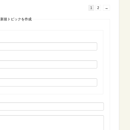
1
2
→
）」に新規トピックを作成