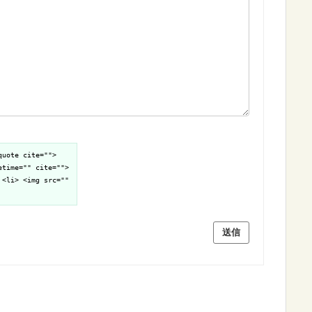
quote cite="">
etime="" cite="">
 <li> <img src=""
送信