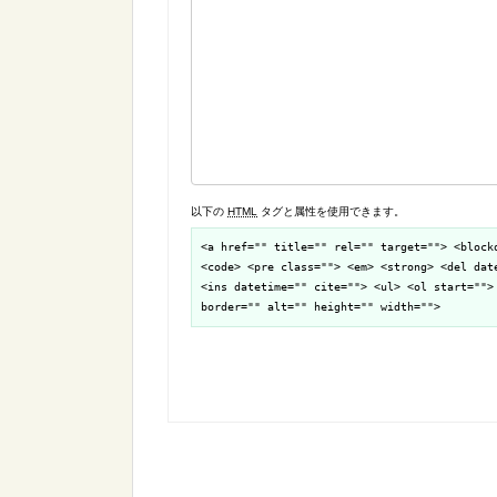
以下の
HTML
タグと属性を使用できます。
<a href="" title="" rel="" target=""> <block
<code> <pre class=""> <em> <strong> <del dat
<ins datetime="" cite=""> <ul> <ol start="">
border="" alt="" height="" width="">