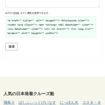
以下の
HTML
タグと属性を使用できます。
<a href="" title="" rel="" target=""> <blockquote cite="">
<code> <pre class=""> <em> <strong> <del datetime="" cite="">
<ins datetime="" cite=""> <ul> <ol start=""> <li> <img src=""
border="" alt="" height="" width="">
送信
人気の日本発着クルーズ船
飛鳥Ⅱ
ぱしふぃっくびいなす
にっぽん丸
コスタ・ネ