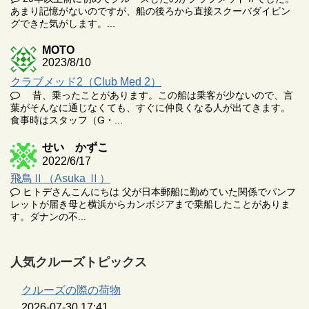
あまり記憶がないのですが、船の後ろから直接スクーバダイビン
グできた気がします。...
MOTO
2023/8/10
クラブメッド2（Club Med 2）
昔、乗ったことがあります。この船は乗客が少ないので、言
葉がそんなに通じなくても、すぐに仲良くなる人が出てきます。
食事時はスタッフ（G・...
せい かずこ
2022/6/17
飛鳥Ⅱ（Asuka Ⅱ）
ヒトデさんこんにちは 父が日本郵船に勤めていた関係でパンフ
レットが届き母と横浜からカンボジアまで乗船したことがありま
す。ダナンの不...
人気クルーズトピックス
クルーズの際の荷物
2026-07-30 17:41