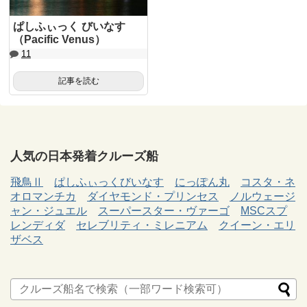
ぱしふぃっく びいなす
（Pacific Venus）
11
記事を読む
人気の日本発着クルーズ船
飛鳥Ⅱ
ぱしふぃっくびいなす
にっぽん丸
コスタ・ネ
オロマンチカ
ダイヤモンド・プリンセス
ノルウェージ
ャン・ジュエル
スーパースター・ヴァーゴ
MSCスプ
レンディダ
セレブリティ・ミレニアム
クイーン・エリ
ザベス