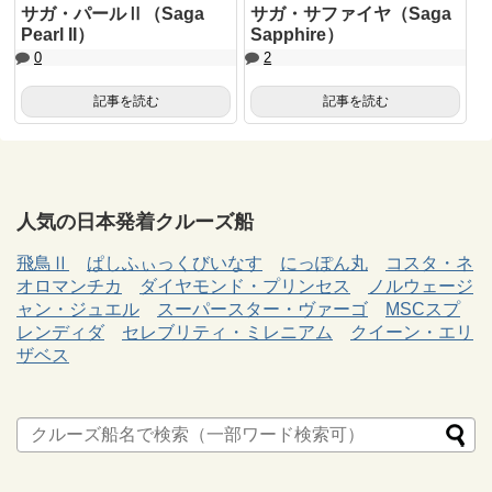
サガ・パールⅡ（Saga
サガ・サファイヤ（Saga
Pearl II）
Sapphire）
0
2
記事を読む
記事を読む
人気の日本発着クルーズ船
飛鳥Ⅱ
ぱしふぃっくびいなす
にっぽん丸
コスタ・ネ
オロマンチカ
ダイヤモンド・プリンセス
ノルウェージ
ャン・ジュエル
スーパースター・ヴァーゴ
MSCスプ
レンディダ
セレブリティ・ミレニアム
クイーン・エリ
ザベス