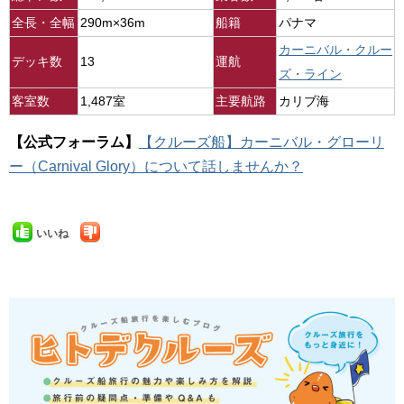
全長・全幅
290m×36m
船籍
パナマ
カーニバル・クルー
デッキ数
13
運航
ズ・ライン
客室数
1,487室
主要航路
カリブ海
【公式フォーラム】
【クルーズ船】カーニバル・グローリ
ー（Carnival Glory）について話しませんか？
いいね