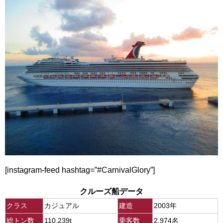
[instagram-feed hashtag=”#CarnivalGlory”]
クルーズ船データ
クラス
カジュアル
建造
2003年
総トン数
110,239t
乗客数
2,974名