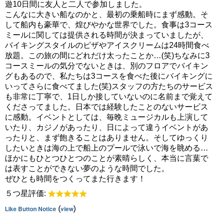
遊10日間に友人と二人で参加しました。
こんなに大きい船なのかと、最初の乗船時にまず感動。そ
して船内も豪華で、煌びやかな世界でした。食事は3コース
ミールに関しては提供される時間が決まっていましたが、
バイキングスタイルのピザやアイスクリームは24時間食べ
放題。この旅の間にどれだけ太ったことか…(笑)ちなみに3
コースミールの気分でないときは、別のフロアでバイキン
グもあるので、私たちは3コースを食べた後にバイキングに
いってさらに食べてました(笑)スタッフの方たちのサービス
も非常に丁寧で、1日しか接していないのに名前まで覚えて
くださってました。日本では経験したことのないサービス
に感動。イベントとしては、毎晩ミュージカルも上演して
いたり、カジノがあったり、日によって違うイベントがあ
ったりと、まず飽きることはありません。そしてゆっくり
したいときは海の上で船上のプールで泳いで海を眺める…
ほかにもひとつひとつのことが素晴らしく、本当に言葉で
は表すことができない夢のような時間でした。
ぜひとも時間をつくってまた行きます！
５つ星評価:
Like Button Notice
(
view
)