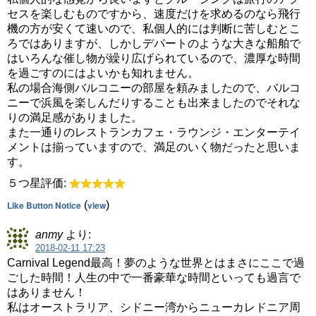
セスを楽しむものですから、速度だけを求めるのなら飛行
機の方が安くて速いので、私個人的には判断に苦しむとこ
ろではありますが、しかしデパートのような大きな船舶で
はいろんな催し物が繰り広げられているので、濃厚な時間
を過ごすのにはよいかも知れません。
私の場合海側バルコニーの部屋を頼みましたので、バルコ
ニーで浜風を楽しんだりすることも出来ましたのでそれな
りの満足感がありました。
また一通りのレストランカフェ・ラウンジ・エンターテイ
メントは揃っていますので、満足のいく物だったと思いま
す。
５つ星評価:
Like Button Notice
(
view
)
anmy
より:
2018-02-11 17:23
Carnival Legend最高！夢のような世界とはまさにここで過
ごした時間！人生の中で一番豪華な時間といっても過言で
はありません！
私はオーストラリア、シドニー湾からニューカレドニア周