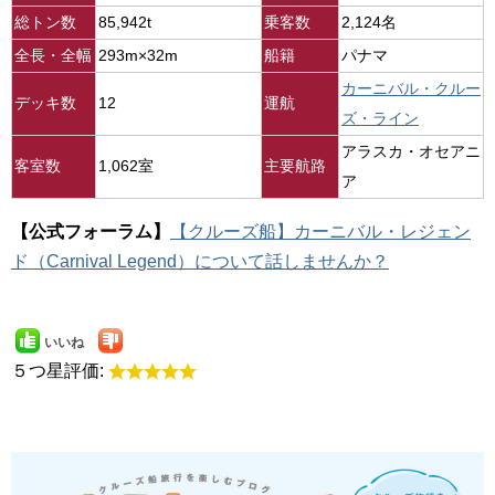
総トン数
85,942t
乗客数
2,124名
全長・全幅
293m×32m
船籍
パナマ
カーニバル・クルー
デッキ数
12
運航
ズ・ライン
アラスカ・オセアニ
客室数
1,062室
主要航路
ア
【公式フォーラム】
【クルーズ船】カーニバル・レジェン
ド（Carnival Legend）について話しませんか？
いいね
５つ星評価: