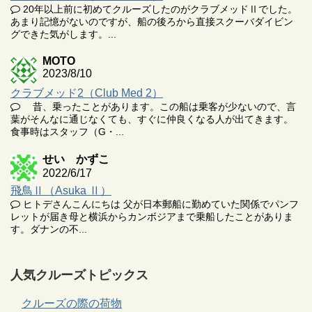
20年以上前に初めてクルーズしたのがクラブメッドⅡでした。
あまり記憶がないのですが、船の後ろから直接スクーバダイビン
グできた気がします。...
MOTO
2023/8/10
クラブメッド2（Club Med 2）
昔、乗ったことがあります。この船は乗客が少ないので、言
葉がそんなに通じなくても、すぐに仲良くなる人が出てきます。
食事時はスタッフ（G・...
せい かずこ
2022/6/17
飛鳥Ⅱ（Asuka Ⅱ）
ヒトデさんこんにちは 父が日本郵船に勤めていた関係でパンフ
レットが届き母と横浜からカンボジアまで乗船したことがありま
す。ダナンの不...
人気クルーズトピックス
クルーズの際の荷物