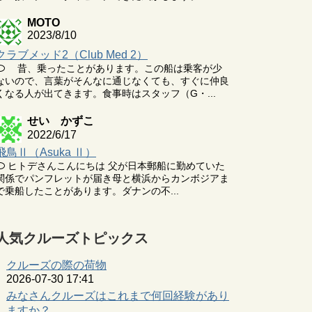
MOTO
2023/8/10
クラブメッド2（Club Med 2）
昔、乗ったことがあります。この船は乗客が少
ないので、言葉がそんなに通じなくても、すぐに仲良
くなる人が出てきます。食事時はスタッフ（G・...
せい かずこ
2022/6/17
飛鳥Ⅱ（Asuka Ⅱ）
ヒトデさんこんにちは 父が日本郵船に勤めていた
関係でパンフレットが届き母と横浜からカンボジアま
で乗船したことがあります。ダナンの不...
人気クルーズトピックス
クルーズの際の荷物
2026-07-30 17:41
みなさんクルーズはこれまで何回経験があり
ますか？