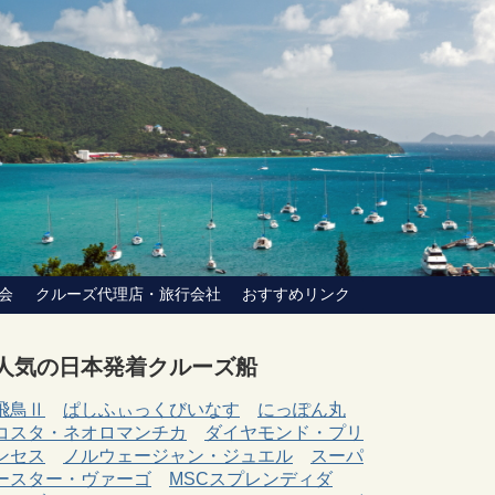
会
クルーズ代理店・旅行会社
おすすめリンク
人気の日本発着クルーズ船
飛鳥Ⅱ
ぱしふぃっくびいなす
にっぽん丸
コスタ・ネオロマンチカ
ダイヤモンド・プリ
ンセス
ノルウェージャン・ジュエル
スーパ
ースター・ヴァーゴ
MSCスプレンディダ