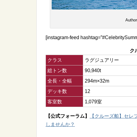
Author
[instagram-feed hashtag=”#CelebritySummi
ク
クラス
ラグジュアリー
総トン数
90,940t
全長・全幅
294m×32m
デッキ数
12
客室数
1,079室
【公式フォーラム】
【クルーズ船】セレブリテ
しませんか？