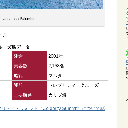
 : Jonathan Palombo
t”]
ルーズ船データ
建造
2001年
乗客数
2,158名
船籍
マルタ
運航
セレブリティ・クルーズ
主要航路
カリブ海
ィ・サミット（Celebrity Summit）について話