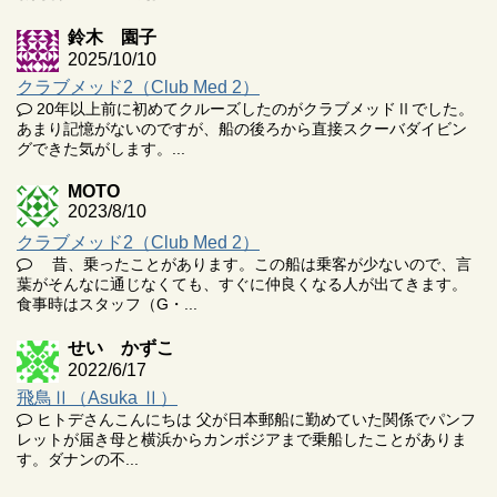
鈴木 園子
2025/10/10
クラブメッド2（Club Med 2）
20年以上前に初めてクルーズしたのがクラブメッドⅡでした。
あまり記憶がないのですが、船の後ろから直接スクーバダイビン
グできた気がします。...
MOTO
2023/8/10
クラブメッド2（Club Med 2）
昔、乗ったことがあります。この船は乗客が少ないので、言
葉がそんなに通じなくても、すぐに仲良くなる人が出てきます。
食事時はスタッフ（G・...
せい かずこ
2022/6/17
飛鳥Ⅱ（Asuka Ⅱ）
ヒトデさんこんにちは 父が日本郵船に勤めていた関係でパンフ
レットが届き母と横浜からカンボジアまで乗船したことがありま
す。ダナンの不...