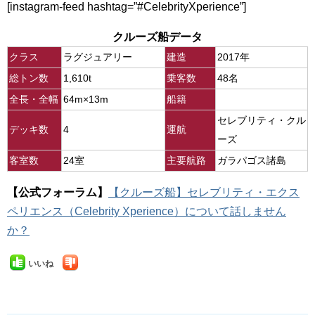
[instagram-feed hashtag=”#CelebrityXperience”]
クルーズ船データ
クラス
ラグジュアリー
建造
2017年
総トン数
1,610t
乗客数
48名
全長・全幅
64m×13m
船籍
セレブリティ・クル
デッキ数
4
運航
ーズ
客室数
24室
主要航路
ガラパゴス諸島
【公式フォーラム】
【クルーズ船】セレブリティ・エクス
ペリエンス（Celebrity Xperience）について話しません
か？
いいね