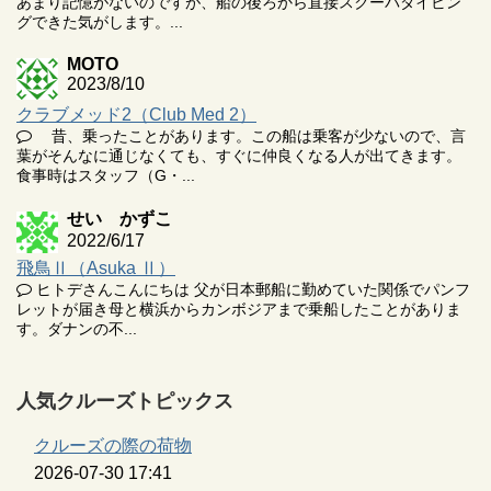
あまり記憶がないのですが、船の後ろから直接スクーバダイビン
グできた気がします。...
MOTO
2023/8/10
クラブメッド2（Club Med 2）
昔、乗ったことがあります。この船は乗客が少ないので、言
葉がそんなに通じなくても、すぐに仲良くなる人が出てきます。
食事時はスタッフ（G・...
せい かずこ
2022/6/17
飛鳥Ⅱ（Asuka Ⅱ）
ヒトデさんこんにちは 父が日本郵船に勤めていた関係でパンフ
レットが届き母と横浜からカンボジアまで乗船したことがありま
す。ダナンの不...
人気クルーズトピックス
クルーズの際の荷物
2026-07-30 17:41