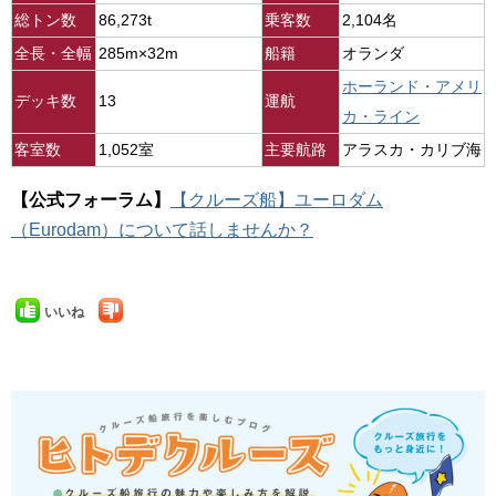
総トン数
86,273t
乗客数
2,104名
全長・全幅
285m×32m
船籍
オランダ
ホーランド・アメリ
デッキ数
13
運航
カ・ライン
客室数
1,052室
主要航路
アラスカ・カリブ海
【公式フォーラム】
【クルーズ船】ユーロダム
（Eurodam）について話しませんか？
いいね