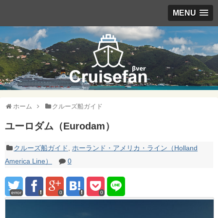
MENU
ホーム
クルーズ船ガイド
ユーロダム（Eurodam）
クルーズ船ガイド
,
ホーランド・アメリカ・ライン（Holland
America Line）
0
error
0
0