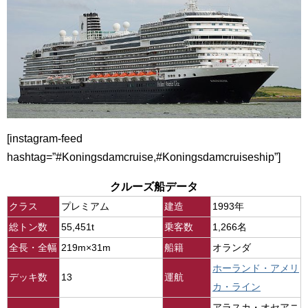
[instagram-feed
hashtag=”#Koningsdamcruise,#Koningsdamcruiseship”]
クルーズ船データ
クラス
プレミアム
建造
1993年
総トン数
55,451t
乗客数
1,266名
全長・全幅
219m×31m
船籍
オランダ
ホーランド・アメリ
デッキ数
13
運航
カ・ライン
アラスカ・オセアニ