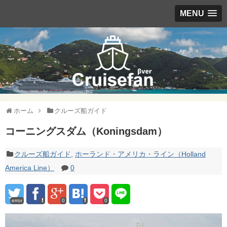
MENU
ホーム
クルーズ船ガイド
コーニングスダム（Koningsdam）
クルーズ船ガイド
,
ホーランド・アメリカ・ライン（Holland
America Line）
0
error
0
0