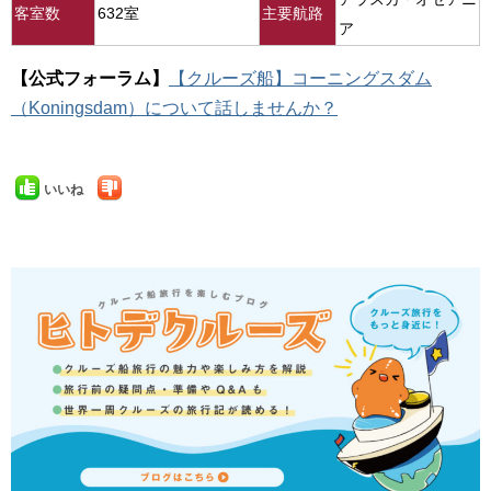
客室数
632室
主要航路
ア
【公式フォーラム】
【クルーズ船】コーニングスダム
（Koningsdam）について話しませんか？
いいね