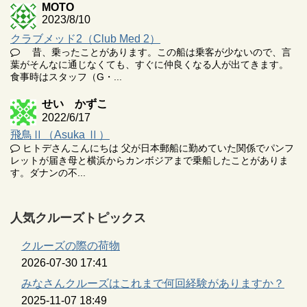
MOTO
2023/8/10
クラブメッド2（Club Med 2）
昔、乗ったことがあります。この船は乗客が少ないので、言
葉がそんなに通じなくても、すぐに仲良くなる人が出てきます。
食事時はスタッフ（G・...
せい かずこ
2022/6/17
飛鳥Ⅱ（Asuka Ⅱ）
ヒトデさんこんにちは 父が日本郵船に勤めていた関係でパンフ
レットが届き母と横浜からカンボジアまで乗船したことがありま
す。ダナンの不...
人気クルーズトピックス
クルーズの際の荷物
2026-07-30 17:41
みなさんクルーズはこれまで何回経験がありますか？
2025-11-07 18:49