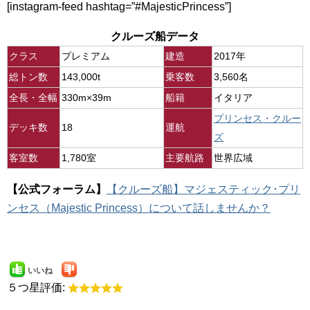
[instagram-feed hashtag=”#MajesticPrincess”]
クルーズ船データ
クラス
プレミアム
建造
2017年
総トン数
143,000t
乗客数
3,560名
全長・全幅
330m×39m
船籍
イタリア
プリンセス・クルー
デッキ数
18
運航
ズ
客室数
1,780室
主要航路
世界広域
【公式フォーラム】
【クルーズ船】マジェスティック･プリ
ンセス（Majestic Princess）について話しませんか？
いいね
５つ星評価: