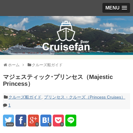
MENU
ホーム
クルーズ船ガイド
マジェスティック･プリンセス（Majestic
Princess）
クルーズ船ガイド
,
プリンセス・クルーズ（Princess Cruises）
1
error
0
0