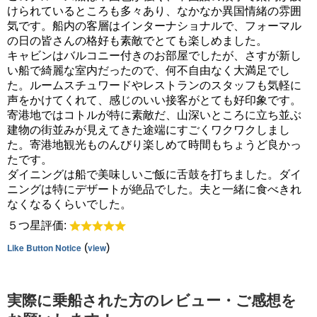
けられているところも多々あり、なかなか異国情緒の雰囲
気です。船内の客層はインターナショナルで、フォーマル
の日の皆さんの格好も素敵でとても楽しめました。
キャビンはバルコニー付きのお部屋でしたが、さすが新し
い船で綺麗な室内だったので、何不自由なく大満足でし
た。ルームスチュワードやレストランのスタッフも気軽に
声をかけてくれて、感じのいい接客がとても好印象です。
寄港地ではコトルが特に素敵だ、山深いところに立ち並ぶ
建物の街並みが見えてきた途端にすごくワクワクしまし
た。寄港地観光ものんびり楽しめて時間もちょうど良かっ
たです。
ダイニングは船で美味しいご飯に舌鼓を打ちました。ダイ
ニングは特にデザートが絶品でした。夫と一緒に食べきれ
なくなるくらいでした。
５つ星評価:
Like Button Notice
(
view
)
実際に乗船された方のレビュー・ご感想を