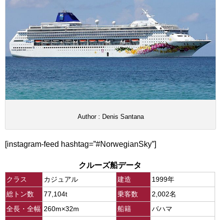
Author : Denis Santana
[instagram-feed hashtag=”#NorwegianSky”]
クルーズ船データ
クラス
カジュアル
建造
1999年
総トン数
77,104t
乗客数
2,002名
全長・全幅
260m×32m
船籍
バハマ