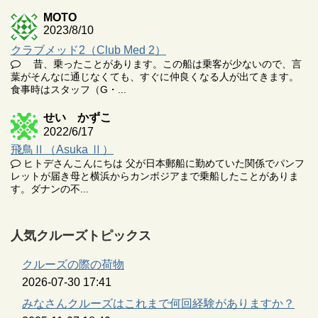
MOTO
2023/8/10
クラブメッド2（Club Med 2）
昔、乗ったことがあります。この船は乗客が少ないので、言
葉がそんなに通じなくても、すぐに仲良くなる人が出てきます。
食事時はスタッフ（G・...
せい かずこ
2022/6/17
飛鳥Ⅱ（Asuka Ⅱ）
ヒトデさんこんにちは 父が日本郵船に勤めていた関係でパンフ
レットが届き母と横浜からカンボジアまで乗船したことがありま
す。ダナンの不...
人気クルーズトピックス
クルーズの際の荷物
2026-07-30 17:41
みなさんクルーズはこれまで何回経験がありますか？