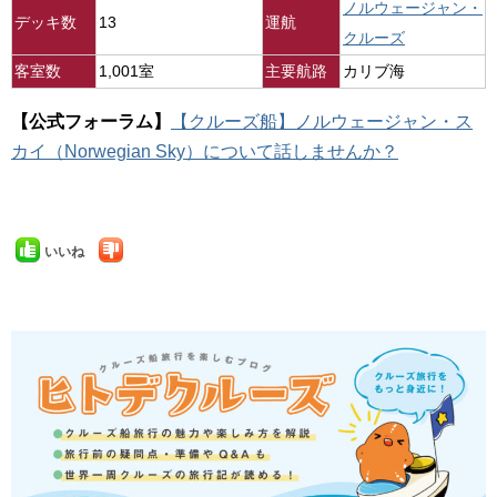
ノルウェージャン・
デッキ数
13
運航
クルーズ
客室数
1,001室
主要航路
カリブ海
【公式フォーラム】
【クルーズ船】ノルウェージャン・ス
カイ（Norwegian Sky）について話しませんか？
いいね