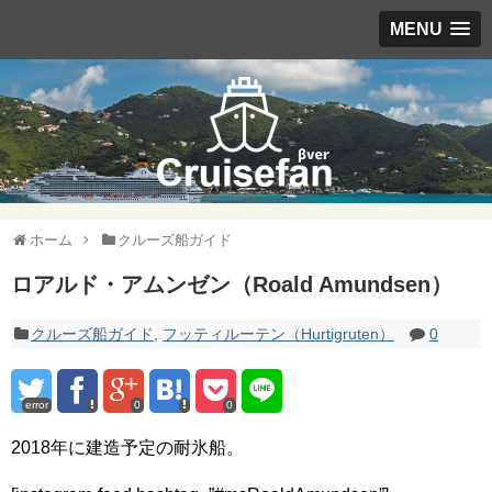
MENU
ホーム
クルーズ船ガイド
ロアルド・アムンゼン（Roald Amundsen）
クルーズ船ガイド
,
フッティルーテン（Hurtigruten）
0
error
0
0
2018年に建造予定の耐氷船。