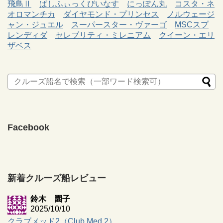
飛鳥Ⅱ
ぱしふぃっくびいなす
にっぽん丸
コスタ・ネ
オロマンチカ
ダイヤモンド・プリンセス
ノルウェージ
ャン・ジュエル
スーパースター・ヴァーゴ
MSCスプ
レンディダ
セレブリティ・ミレニアム
クイーン・エリ
ザベス
Facebook
新着クルーズ船レビュー
鈴木 園子
2025/10/10
クラブメッド2（Club Med 2）