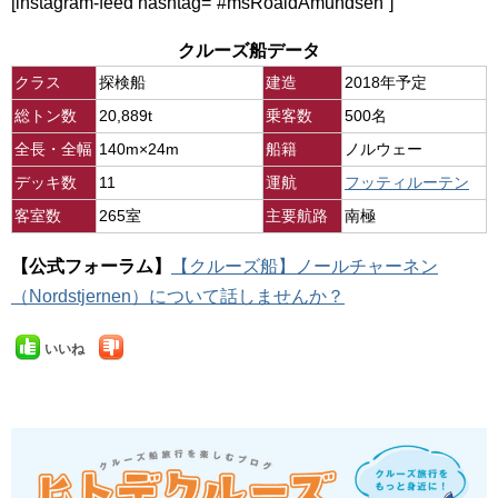
[instagram-feed hashtag=”#msRoaldAmundsen”]
クルーズ船データ
クラス
探検船
建造
2018年予定
総トン数
20,889t
乗客数
500名
全長・全幅
140m×24m
船籍
ノルウェー
デッキ数
11
運航
フッティルーテン
客室数
265室
主要航路
南極
【公式フォーラム】
【クルーズ船】ノールチャーネン
（Nordstjernen）について話しませんか？
いいね