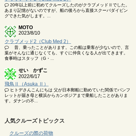
20年以上前に初めてクルーズしたのがクラブメッドⅡでした。
あまり記憶がないのですが、船の後ろから直接スクーバダイビン
グできた気がします。...
MOTO
2023/8/10
クラブメッド2（Club Med 2）
昔、乗ったことがあります。この船は乗客が少ないので、言
葉がそんなに通じなくても、すぐに仲良くなる人が出てきます。
食事時はスタッフ（G・...
せい かずこ
2022/6/17
飛鳥Ⅱ（Asuka Ⅱ）
ヒトデさんこんにちは 父が日本郵船に勤めていた関係でパンフ
レットが届き母と横浜からカンボジアまで乗船したことがありま
す。ダナンの不...
人気クルーズトピックス
クルーズの際の荷物