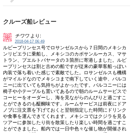
クルーズ船レビュー
チワワ
より:
2018-04-17 06:49
ルビープリンセス号でロサンゼルスから７日間のメキシカ
ンリビエラに乗船し、メキシコのカボサンルーカス、マサ
トラン、プエルトバヤータの３箇所に寄港しました。ルビ
ープリンセスは割と古めの船ですが従来の豪華客船っぽい
内装で落ち着いた感じで素敵でした。ロサンゼルスも機構
がマイルドなのでメキシコまで南下していく途中、バルコ
ニーに出ていても気持ちがよかったです。バルコニーには
椅子や小テーブルも置いてあるので朝のルームサービスで
コーヒーをオーダーし、海を見ながらのんびりと過ごすこ
とができるのも醍醐味です。ルームサービスは前夜にドア
ノブに注文票を下げておくと翌朝指定した時間にドリンク
や食事を運んできてくれます。メキシコではクジラを見る
ツアーに参加したり街を散策したり楽しい時間を過ごすこ
とができました。船内では一日中色々な催し物が開催され