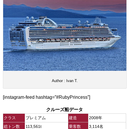
Author : Ivan T.
[instagram-feed hashtag=”#RubyPrincess”]
クルーズ船データ
クラス
プレミアム
建造
2008年
総トン数
113,561t
乗客数
3,114名