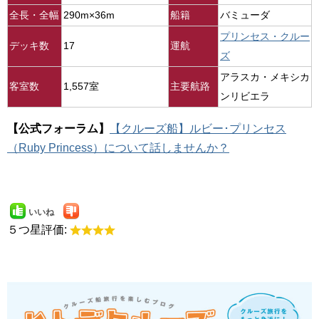
全長・全幅
290m×36m
船籍
バミューダ
プリンセス・クルー
デッキ数
17
運航
ズ
アラスカ・メキシカ
客室数
1,557室
主要航路
ンリビエラ
【公式フォーラム】
【クルーズ船】ルビー･プリンセス
（Ruby Princess）について話しませんか？
いいね
５つ星評価: