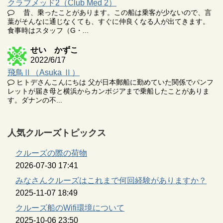
クラブメッド2（Club Med 2）
昔、乗ったことがあります。この船は乗客が少ないので、言
葉がそんなに通じなくても、すぐに仲良くなる人が出てきます。
食事時はスタッフ（G・...
せい かずこ
2022/6/17
飛鳥Ⅱ（Asuka Ⅱ）
ヒトデさんこんにちは 父が日本郵船に勤めていた関係でパンフ
レットが届き母と横浜からカンボジアまで乗船したことがありま
す。ダナンの不...
人気クルーズトピックス
クルーズの際の荷物
2026-07-30 17:41
みなさんクルーズはこれまで何回経験がありますか？
2025-11-07 18:49
クルーズ船のWifi環境について
2025-10-06 23:50