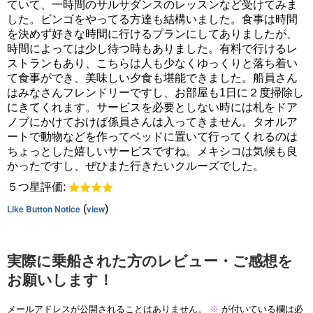
ていて、一時間のサルサダンスのレッスンなど受けてみま
した。ビンゴをやってる方達も結構いました。食事は時間
を決めず好きな時間に行けるプランにしてありましたが、
時間によっては少し待つ時もありました。有料で行けるレ
ストランもあり、こちらは人も少なくゆっくりと落ち着い
て食事ができ、美味しい夕食も堪能できました。船員さん
はみなさんフレンドリーですし、お部屋も1日に２度掃除し
にきてくれます。サービスを必要としない時には札をドア
ノブにかけておけば係員さんは入ってきません。タオルア
ートで動物などを作ってベッドに置いて行ってくれるのは
ちょっとした嬉しいサービスですね。メキシコは気候も良
かったですし、ぜひまた行きたいクルーズでした。
５つ星評価:
Like Button Notice
(
view
)
実際に乗船された方のレビュー・ご感想を
お願いします！
メールアドレスが公開されることはありません。
※
が付いている欄は必