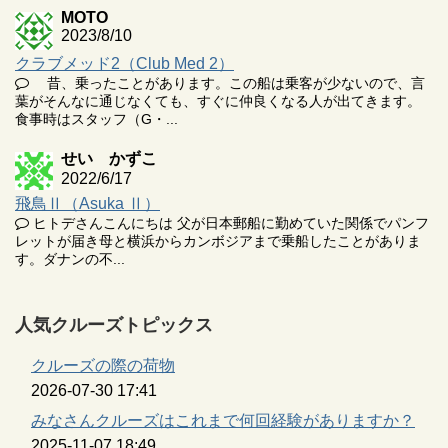
MOTO
2023/8/10
クラブメッド2（Club Med 2）
昔、乗ったことがあります。この船は乗客が少ないので、言
葉がそんなに通じなくても、すぐに仲良くなる人が出てきます。
食事時はスタッフ（G・...
せい かずこ
2022/6/17
飛鳥Ⅱ（Asuka Ⅱ）
ヒトデさんこんにちは 父が日本郵船に勤めていた関係でパンフ
レットが届き母と横浜からカンボジアまで乗船したことがありま
す。ダナンの不...
人気クルーズトピックス
クルーズの際の荷物
2026-07-30 17:41
みなさんクルーズはこれまで何回経験がありますか？
2025-11-07 18:49