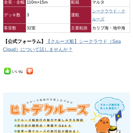
全長・全幅
110m×15m
船籍
マルタ
シークラウド・ク
デッキ数
3
運航
ルーズ
客室数
32室
主要航路
カリブ海・地中海
【公式フォーラム】
【クルーズ船】シークラウド（Sea
Cloud）について話しませんか？
いいね