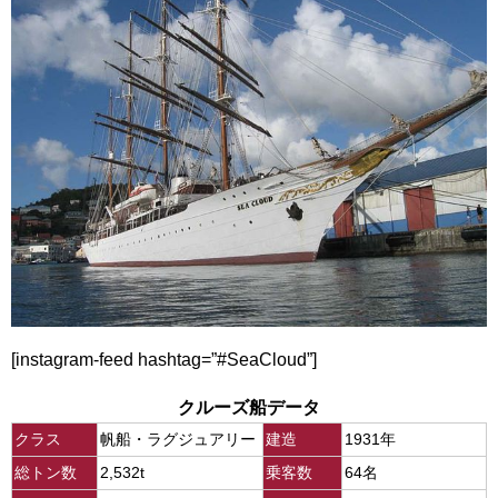
[instagram-feed hashtag=”#SeaCloud”]
クルーズ船データ
クラス
帆船・ラグジュアリー
建造
1931年
総トン数
2,532t
乗客数
64名