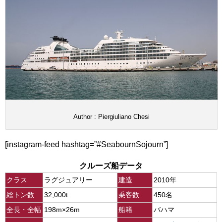
Author : Piergiuliano Chesi
[instagram-feed hashtag=”#SeabournSojourn”]
クルーズ船データ
クラス
ラグジュアリー
建造
2010年
総トン数
32,000t
乗客数
450名
全長・全幅
198m×26m
船籍
バハマ