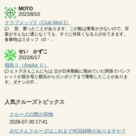
MOTO
2023/8/10
クラブメッド2（Club Med 2）
昔、乗ったことがあります。この船は乗客が少ないので、言
葉がそんなに通じなくても、すぐに仲良くなる人が出てきます。
食事時はスタッフ（G・...
せい かずこ
2022/6/17
飛鳥Ⅱ（Asuka Ⅱ）
ヒトデさんこんにちは 父が日本郵船に勤めていた関係でパンフ
レットが届き母と横浜からカンボジアまで乗船したことがありま
す。ダナンの不...
人気クルーズトピックス
クルーズの際の荷物
2026-07-30 17:41
みなさんクルーズはこれまで何回経験がありますか？