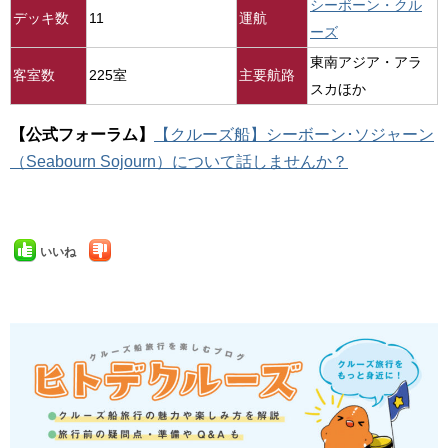
シーボーン・クル
デッキ数
11
運航
ーズ
東南アジア・アラ
客室数
225室
主要航路
スカほか
【公式フォーラム】
【クルーズ船】シーボーン･ソジャーン
（Seabourn Sojourn）について話しませんか？
いいね