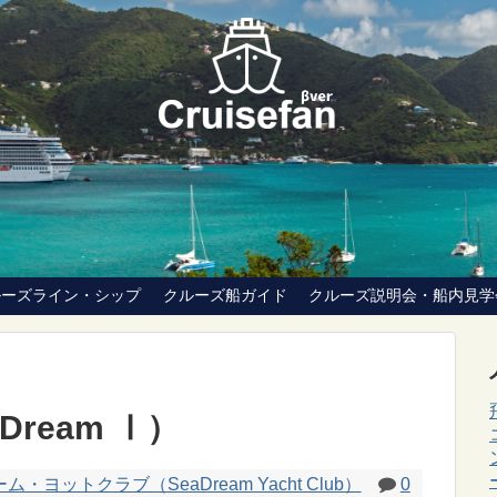
ルーズライン・シップ
クルーズ船ガイド
クルーズ説明会・船内見学
ream Ⅰ）
・ヨットクラブ（SeaDream Yacht Club）
0