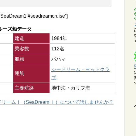
#SeaDream1,#seadreamcruise”]
ルーズ船データ
建造
1984年
乗客数
112名
船籍
バハマ
シードリーム・ヨットクラ
運航
ブ
主要航路
地中海・カリブ海
リームⅠ（SeaDream Ⅰ）について話しませんか？