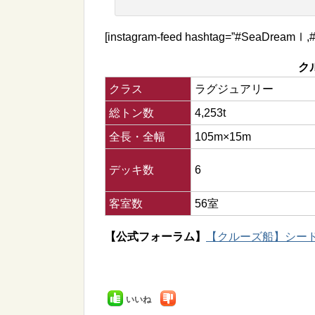
[instagram-feed hashtag=”#SeaDreamⅠ,
ク
クラス
ラグジュアリー
総トン数
4,253t
全長・全幅
105m×15m
デッキ数
6
客室数
56室
【公式フォーラム】
【クルーズ船】シード
いいね