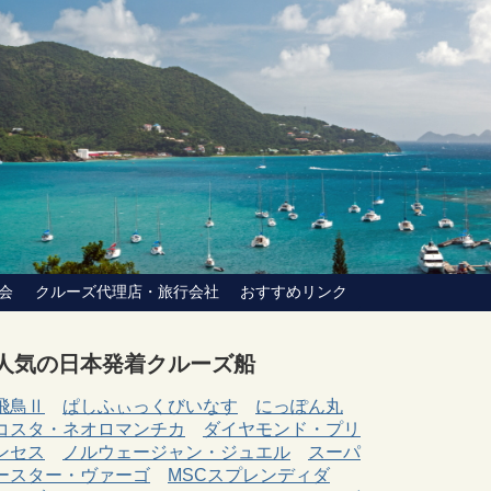
会
クルーズ代理店・旅行会社
おすすめリンク
人気の日本発着クルーズ船
飛鳥Ⅱ
ぱしふぃっくびいなす
にっぽん丸
コスタ・ネオロマンチカ
ダイヤモンド・プリ
ンセス
ノルウェージャン・ジュエル
スーパ
ースター・ヴァーゴ
MSCスプレンディダ