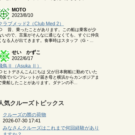
MOTO
2023/8/10
クラブメッド2（Club Med 2）
昔、乗ったことがあります。この船は乗客が少
ないので、言葉がそんなに通じなくても、すぐに仲良
くなる人が出てきます。食事時はスタッフ（G・...
せい かずこ
2022/6/17
飛鳥Ⅱ（Asuka Ⅱ）
ヒトデさんこんにちは 父が日本郵船に勤めていた
関係でパンフレットが届き母と横浜からカンボジアま
で乗船したことがあります。ダナンの不...
人気クルーズトピックス
クルーズの際の荷物
2026-07-30 17:41
みなさんクルーズはこれまで何回経験があり
ますか？