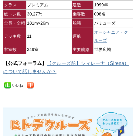
クラス
プレミアム
建造
1999年
総トン数
30,277t
乗客数
698名
全長・全幅
181m×26m
船籍
バミューダ
オーシャニア・ク
デッキ数
11
運航
ルーズ
客室数
349室
主要航路
世界広域
【公式フォーラム】
【クルーズ船】シィレーナ（Sirena）
について話しませんか？
いいね