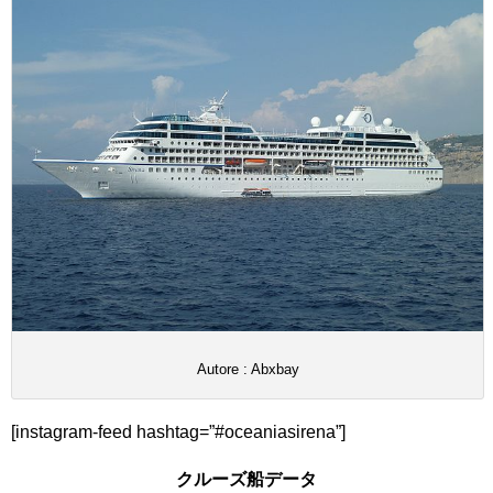
Autore : Abxbay
[instagram-feed hashtag=”#oceaniasirena”]
クルーズ船データ