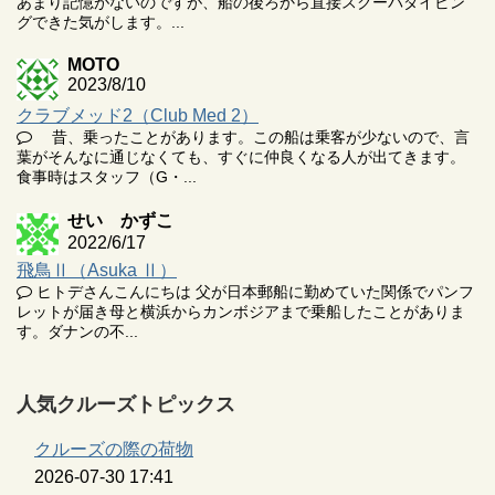
あまり記憶がないのですが、船の後ろから直接スクーバダイビン
グできた気がします。...
MOTO
2023/8/10
クラブメッド2（Club Med 2）
昔、乗ったことがあります。この船は乗客が少ないので、言
葉がそんなに通じなくても、すぐに仲良くなる人が出てきます。
食事時はスタッフ（G・...
せい かずこ
2022/6/17
飛鳥Ⅱ（Asuka Ⅱ）
ヒトデさんこんにちは 父が日本郵船に勤めていた関係でパンフ
レットが届き母と横浜からカンボジアまで乗船したことがありま
す。ダナンの不...
人気クルーズトピックス
クルーズの際の荷物
2026-07-30 17:41