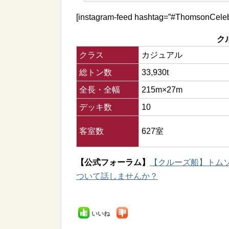
[instagram-feed hashtag=”#ThomsonCeleb
ク
クラス
カジュアル
総トン数
33,930t
全長・全幅
215m×27m
デッキ数
10
客室数
627室
【公式フォーラム】
【クルーズ船】トムソン・
ついて話しませんか？
いいね