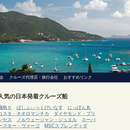
会
クルーズ代理店・旅行会社
おすすめリンク
人気の日本発着クルーズ船
飛鳥Ⅱ
ぱしふぃっくびいなす
にっぽん丸
コスタ・ネオロマンチカ
ダイヤモンド・プリ
ンセス
ノルウェージャン・ジュエル
スーパ
ースター・ヴァーゴ
MSCスプレンディダ