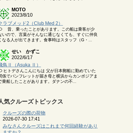
MOTO
2023/8/10
クラブメッド2（Club Med 2）
昔、乗ったことがあります。この船は乗客が少
ないので、言葉がそんなに通じなくても、すぐに仲良
くなる人が出てきます。食事時はスタッフ（G・...
せい かずこ
2022/6/17
飛鳥Ⅱ（Asuka Ⅱ）
ヒトデさんこんにちは 父が日本郵船に勤めていた
関係でパンフレットが届き母と横浜からカンボジアま
で乗船したことがあります。ダナンの不...
人気クルーズトピックス
クルーズの際の荷物
2026-07-30 17:41
みなさんクルーズはこれまで何回経験があり
ますか？