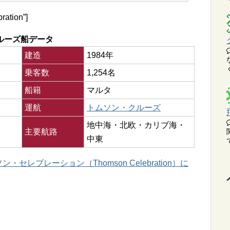
ration”]
ルーズ船データ
建造
1984年
乗客数
1,254名
船籍
マルタ
運航
トムソン・クルーズ
地中海・北欧・カリブ海・
主要航路
中東
セレブレーション（Thomson Celebration）に