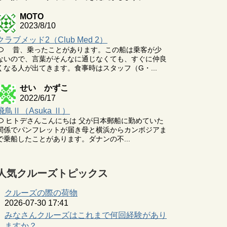
MOTO
2023/8/10
クラブメッド2（Club Med 2）
昔、乗ったことがあります。この船は乗客が少
ないので、言葉がそんなに通じなくても、すぐに仲良
くなる人が出てきます。食事時はスタッフ（G・...
せい かずこ
2022/6/17
飛鳥Ⅱ（Asuka Ⅱ）
ヒトデさんこんにちは 父が日本郵船に勤めていた
関係でパンフレットが届き母と横浜からカンボジアま
で乗船したことがあります。ダナンの不...
人気クルーズトピックス
クルーズの際の荷物
2026-07-30 17:41
みなさんクルーズはこれまで何回経験があり
ますか？