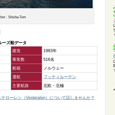
thor : Shisha-Tom
]
ルーズ船データ
建造
1983年
乗客数
516名
船籍
ノルウェー
運航
フッティルーテン
主要航路
北欧・北極
ローレン（Vesteralen）について話しませんか？