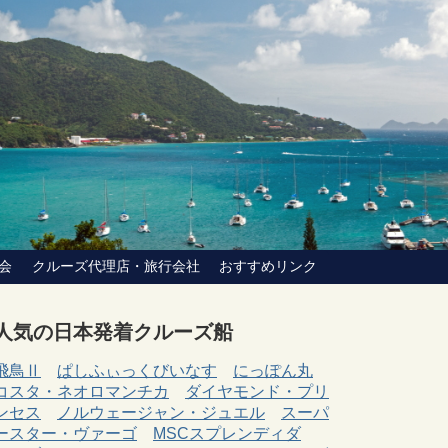
会
クルーズ代理店・旅行会社
おすすめリンク
人気の日本発着クルーズ船
飛鳥Ⅱ
ぱしふぃっくびいなす
にっぽん丸
コスタ・ネオロマンチカ
ダイヤモンド・プリ
ンセス
ノルウェージャン・ジュエル
スーパ
ースター・ヴァーゴ
MSCスプレンディダ