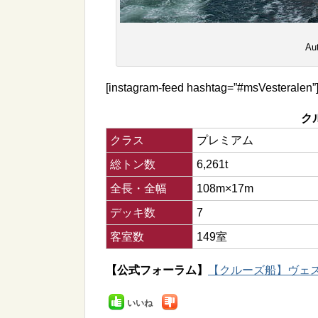
Au
[instagram-feed hashtag=”#msVesteralen”
ク
クラス
プレミアム
総トン数
6,261t
全長・全幅
108m×17m
デッキ数
7
客室数
149室
【公式フォーラム】
【クルーズ船】ヴェステ
いいね