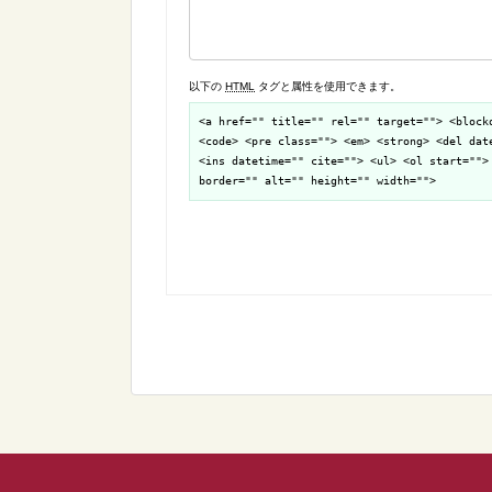
以下の
HTML
タグと属性を使用できます。
<a href="" title="" rel="" target=""> <block
<code> <pre class=""> <em> <strong> <del dat
<ins datetime="" cite=""> <ul> <ol start="">
border="" alt="" height="" width="">