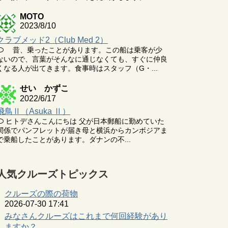
MOTO
2023/8/10
クラブメッド2（Club Med 2）
昔、乗ったことがあります。この船は乗客が少
ないので、言葉がそんなに通じなくても、すぐに仲良
くなる人が出てきます。食事時はスタッフ（G・...
せい かずこ
2022/6/17
飛鳥Ⅱ（Asuka Ⅱ）
ヒトデさんこんにちは 父が日本郵船に勤めていた
関係でパンフレットが届き母と横浜からカンボジアま
で乗船したことがあります。ダナンの不...
人気クルーズトピックス
クルーズの際の荷物
2026-07-30 17:41
みなさんクルーズはこれまで何回経験があり
ますか？