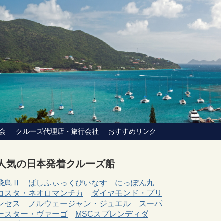
会
クルーズ代理店・旅行会社
おすすめリンク
人気の日本発着クルーズ船
飛鳥Ⅱ
ぱしふぃっくびいなす
にっぽん丸
コスタ・ネオロマンチカ
ダイヤモンド・プリ
ンセス
ノルウェージャン・ジュエル
スーパ
ースター・ヴァーゴ
MSCスプレンディダ