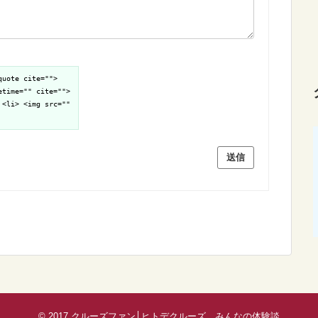
quote cite="">
etime="" cite="">
 <li> <img src=""
送信
© 2017
クルーズファン│ヒトデクルーズ、みんなの体験談