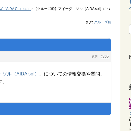
IDA Cruises）
›
【クルーズ船】アイーダ・ソル（AIDA sol）につ
タグ:
クルーズ船
#365
返信
ソル（AIDA sol）
」についての情報交換や質問、
す。