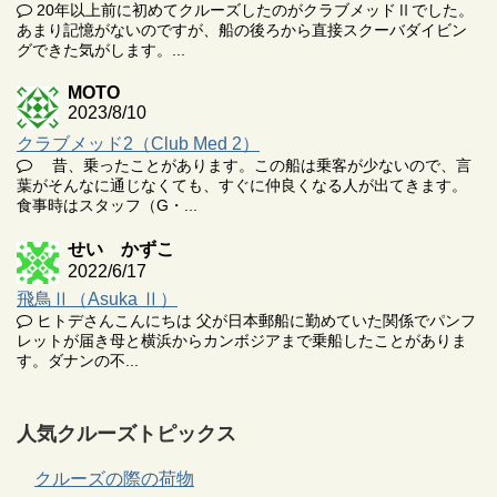
20年以上前に初めてクルーズしたのがクラブメッドⅡでした。
あまり記憶がないのですが、船の後ろから直接スクーバダイビン
グできた気がします。...
MOTO
2023/8/10
クラブメッド2（Club Med 2）
昔、乗ったことがあります。この船は乗客が少ないので、言
葉がそんなに通じなくても、すぐに仲良くなる人が出てきます。
食事時はスタッフ（G・...
せい かずこ
2022/6/17
飛鳥Ⅱ（Asuka Ⅱ）
ヒトデさんこんにちは 父が日本郵船に勤めていた関係でパンフ
レットが届き母と横浜からカンボジアまで乗船したことがありま
す。ダナンの不...
人気クルーズトピックス
クルーズの際の荷物