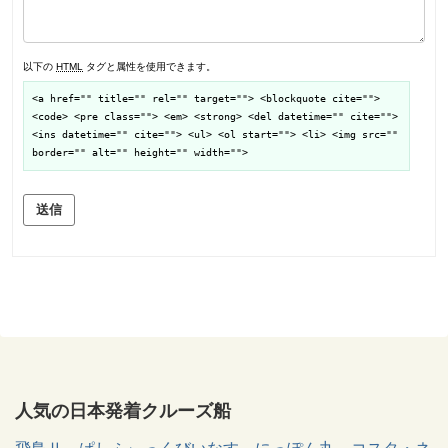
以下の
HTML
タグと属性を使用できます。
<a href="" title="" rel="" target=""> <blockquote cite="">
<code> <pre class=""> <em> <strong> <del datetime="" cite="">
<ins datetime="" cite=""> <ul> <ol start=""> <li> <img src=""
border="" alt="" height="" width="">
送信
人気の日本発着クルーズ船