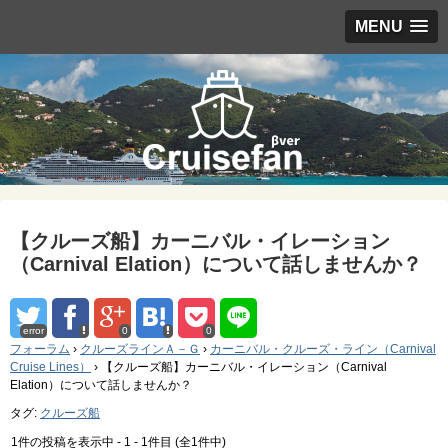
MENU
【クルーズ船】カーニバル・イレーション
（Carnival Elation）について話しませんか？
error
0
0
フォーラム
›
クルーズラインＡ－Ｇ
›
カーニバル・クルーズ・ライン（Carnival
Cruise Lines）
›
【クルーズ船】カーニバル・イレーション（Carnival
Elation）について話しませんか？
タグ:
クルーズ船
1件の投稿を表示中 - 1 - 1件目 (全1件中)