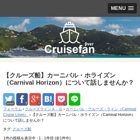
MENU
【クルーズ船】カーニバル・ホライズン
（Carnival Horizon）について話しませんか？
error
0
0
フォーラム
›
クルーズラインＡ－Ｇ
›
カーニバル・クルーズ・ライン（Carnival
Cruise Lines）
›
【クルーズ船】カーニバル・ホライズン（Carnival Horizon）
について話しませんか？
タグ:
クルーズ船
1件の投稿を表示中 - 1 - 1件目 (全1件中)