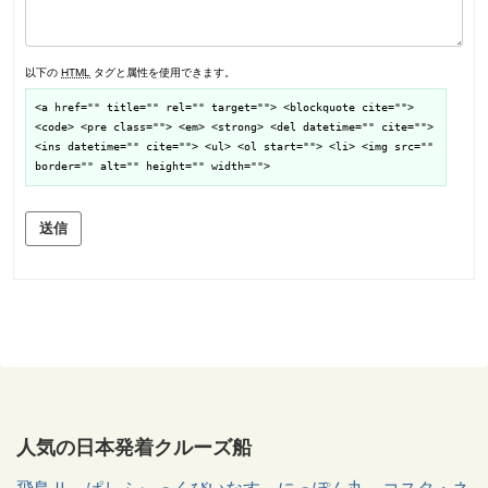
以下の
HTML
タグと属性を使用できます。
<a href="" title="" rel="" target=""> <blockquote cite="">
<code> <pre class=""> <em> <strong> <del datetime="" cite="">
<ins datetime="" cite=""> <ul> <ol start=""> <li> <img src=""
border="" alt="" height="" width="">
送信
人気の日本発着クルーズ船