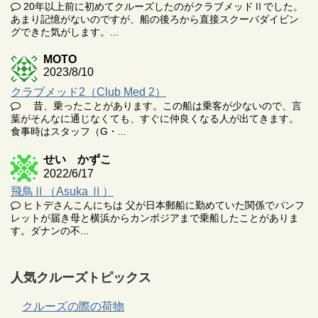
20年以上前に初めてクルーズしたのがクラブメッドⅡでした。
あまり記憶がないのですが、船の後ろから直接スクーバダイビン
グできた気がします。...
MOTO
2023/8/10
クラブメッド2（Club Med 2）
昔、乗ったことがあります。この船は乗客が少ないので、言
葉がそんなに通じなくても、すぐに仲良くなる人が出てきます。
食事時はスタッフ（G・...
せい かずこ
2022/6/17
飛鳥Ⅱ（Asuka Ⅱ）
ヒトデさんこんにちは 父が日本郵船に勤めていた関係でパンフ
レットが届き母と横浜からカンボジアまで乗船したことがありま
す。ダナンの不...
人気クルーズトピックス
クルーズの際の荷物