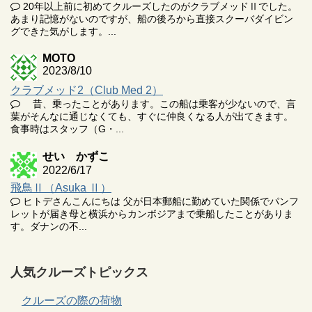
20年以上前に初めてクルーズしたのがクラブメッドⅡでした。
あまり記憶がないのですが、船の後ろから直接スクーバダイビン
グできた気がします。...
MOTO
2023/8/10
クラブメッド2（Club Med 2）
昔、乗ったことがあります。この船は乗客が少ないので、言
葉がそんなに通じなくても、すぐに仲良くなる人が出てきます。
食事時はスタッフ（G・...
せい かずこ
2022/6/17
飛鳥Ⅱ（Asuka Ⅱ）
ヒトデさんこんにちは 父が日本郵船に勤めていた関係でパンフ
レットが届き母と横浜からカンボジアまで乗船したことがありま
す。ダナンの不...
人気クルーズトピックス
クルーズの際の荷物