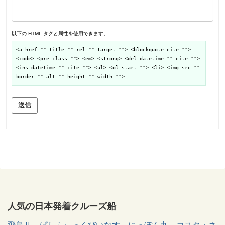
以下の
HTML
タグと属性を使用できます。
<a href="" title="" rel="" target=""> <blockquote cite="">
<code> <pre class=""> <em> <strong> <del datetime="" cite="">
<ins datetime="" cite=""> <ul> <ol start=""> <li> <img src=""
border="" alt="" height="" width="">
送信
人気の日本発着クルーズ船