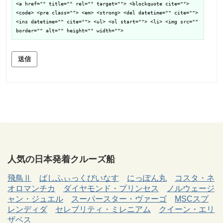
<a href="" title="" rel="" target=""> <blockquote cite="">
<code> <pre class=""> <em> <strong> <del datetime="" cite="">
<ins datetime="" cite=""> <ul> <ol start=""> <li> <img src=""
border="" alt="" height="" width="">
送信
人気の日本発着クルーズ船
飛鳥Ⅱ
ぱしふぃっくびいなす
にっぽん丸
コスタ・ネ
オロマンチカ
ダイヤモンド・プリンセス
ノルウェージ
ャン・ジュエル
スーパースター・ヴァーゴ
MSCスプ
レンディダ
セレブリティ・ミレニアム
クイーン・エリ
ザベス