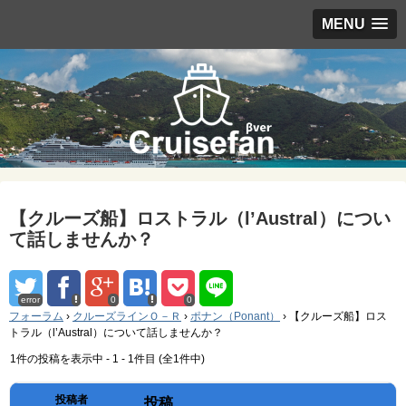
MENU
【クルーズ船】ロストラル（l’Austral）につい
て話しませんか？
error
0
0
フォーラム
›
クルーズラインＯ－Ｒ
›
ポナン（Ponant）
›
【クルーズ船】ロス
トラル（l’Austral）について話しませんか？
1件の投稿を表示中 - 1 - 1件目 (全1件中)
投稿者
投稿