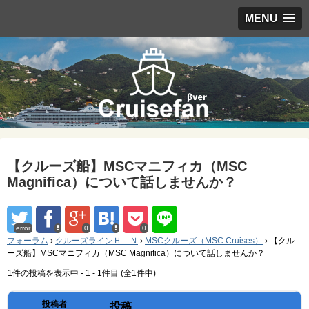
MENU
【クルーズ船】MSCマニフィカ（MSC
Magnifica）について話しませんか？
error
0
0
フォーラム
›
クルーズラインＨ－Ｎ
›
MSCクルーズ（MSC Cruises）
›
【クル
ーズ船】MSCマニフィカ（MSC Magnifica）について話しませんか？
1件の投稿を表示中 - 1 - 1件目 (全1件中)
投稿者
投稿