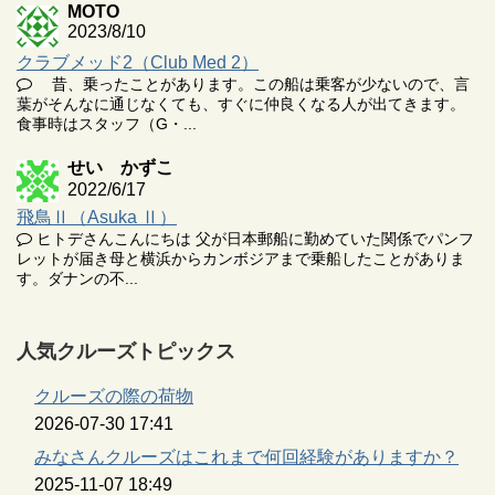
MOTO
2023/8/10
クラブメッド2（Club Med 2）
昔、乗ったことがあります。この船は乗客が少ないので、言
葉がそんなに通じなくても、すぐに仲良くなる人が出てきます。
食事時はスタッフ（G・...
せい かずこ
2022/6/17
飛鳥Ⅱ（Asuka Ⅱ）
ヒトデさんこんにちは 父が日本郵船に勤めていた関係でパンフ
レットが届き母と横浜からカンボジアまで乗船したことがありま
す。ダナンの不...
人気クルーズトピックス
クルーズの際の荷物
2026-07-30 17:41
みなさんクルーズはこれまで何回経験がありますか？
2025-11-07 18:49