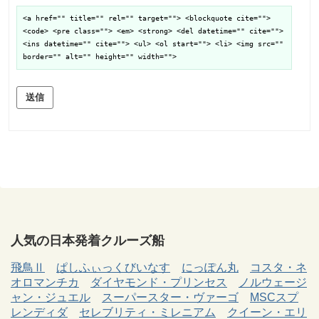
<a href="" title="" rel="" target=""> <blockquote cite="">
<code> <pre class=""> <em> <strong> <del datetime="" cite="">
<ins datetime="" cite=""> <ul> <ol start=""> <li> <img src=""
border="" alt="" height="" width="">
送信
人気の日本発着クルーズ船
飛鳥Ⅱ
ぱしふぃっくびいなす
にっぽん丸
コスタ・ネ
オロマンチカ
ダイヤモンド・プリンセス
ノルウェージ
ャン・ジュエル
スーパースター・ヴァーゴ
MSCスプ
レンディダ
セレブリティ・ミレニアム
クイーン・エリ