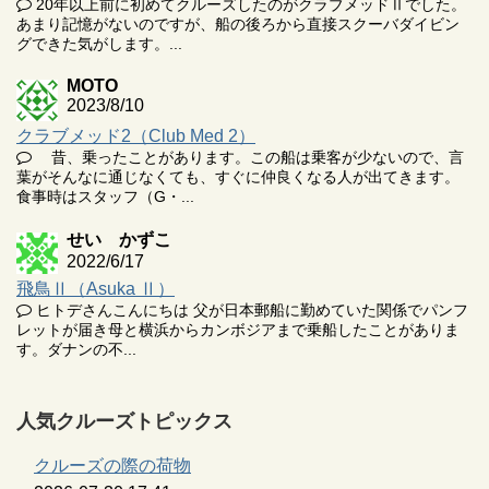
20年以上前に初めてクルーズしたのがクラブメッドⅡでした。
あまり記憶がないのですが、船の後ろから直接スクーバダイビン
グできた気がします。...
MOTO
2023/8/10
クラブメッド2（Club Med 2）
昔、乗ったことがあります。この船は乗客が少ないので、言
葉がそんなに通じなくても、すぐに仲良くなる人が出てきます。
食事時はスタッフ（G・...
せい かずこ
2022/6/17
飛鳥Ⅱ（Asuka Ⅱ）
ヒトデさんこんにちは 父が日本郵船に勤めていた関係でパンフ
レットが届き母と横浜からカンボジアまで乗船したことがありま
す。ダナンの不...
人気クルーズトピックス
クルーズの際の荷物