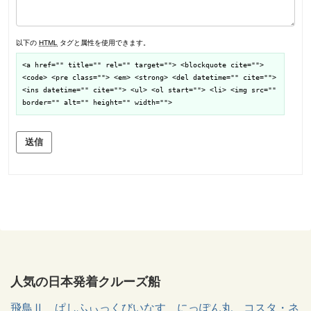
以下の
HTML
タグと属性を使用できます。
<a href="" title="" rel="" target=""> <blockquote cite="">
<code> <pre class=""> <em> <strong> <del datetime="" cite="">
<ins datetime="" cite=""> <ul> <ol start=""> <li> <img src=""
border="" alt="" height="" width="">
送信
人気の日本発着クルーズ船
飛鳥Ⅱ
ぱしふぃっくびいなす
にっぽん丸
コスタ・ネ