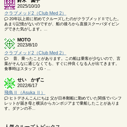
鈴木 園子
2025/10/10
クラブメッド2（Club Med 2）
20年以上前に初めてクルーズしたのがクラブメッドⅡでした。
あまり記憶がないのですが、船の後ろから直接スクーバダイビン
グできた気がします。...
MOTO
2023/8/10
クラブメッド2（Club Med 2）
昔、乗ったことがあります。この船は乗客が少ないので、言
葉がそんなに通じなくても、すぐに仲良くなる人が出てきます。
食事時はスタッフ（G・...
せい かずこ
2022/6/17
飛鳥Ⅱ（Asuka Ⅱ）
ヒトデさんこんにちは 父が日本郵船に勤めていた関係でパンフ
レットが届き母と横浜からカンボジアまで乗船したことがありま
す。ダナンの不...
人気クルーズトピックス