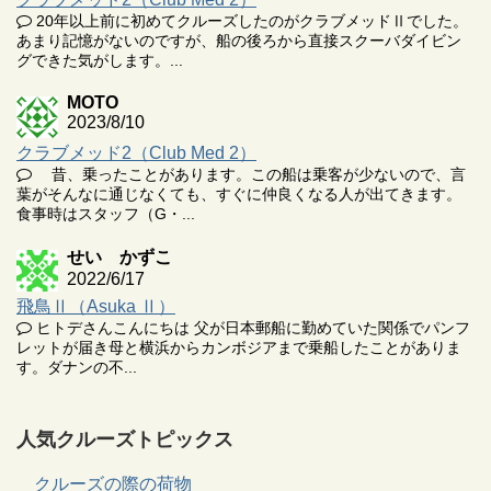
20年以上前に初めてクルーズしたのがクラブメッドⅡでした。
あまり記憶がないのですが、船の後ろから直接スクーバダイビン
グできた気がします。...
MOTO
2023/8/10
クラブメッド2（Club Med 2）
昔、乗ったことがあります。この船は乗客が少ないので、言
葉がそんなに通じなくても、すぐに仲良くなる人が出てきます。
食事時はスタッフ（G・...
せい かずこ
2022/6/17
飛鳥Ⅱ（Asuka Ⅱ）
ヒトデさんこんにちは 父が日本郵船に勤めていた関係でパンフ
レットが届き母と横浜からカンボジアまで乗船したことがありま
す。ダナンの不...
人気クルーズトピックス
クルーズの際の荷物