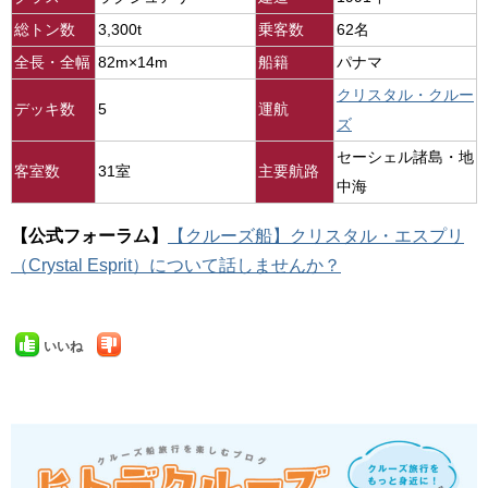
総トン数
3,300t
乗客数
62名
全長・全幅
82m×14m
船籍
パナマ
クリスタル・クルー
デッキ数
5
運航
ズ
セーシェル諸島・地
客室数
31室
主要航路
中海
【公式フォーラム】
【クルーズ船】クリスタル・エスプリ
（Crystal Esprit）について話しませんか？
いいね