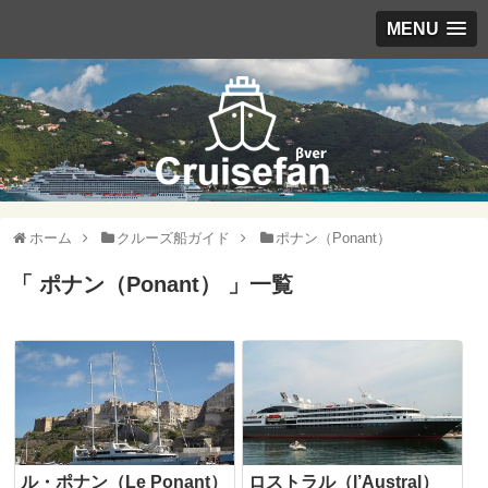
MENU
ホーム
クルーズ船ガイド
ポナン（Ponant）
「 ポナン（Ponant） 」一覧
ル・ポナン（Le Ponant）
ロストラル（l’Austral）