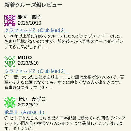
新着クルーズ船レビュー
鈴木 園子
2025/10/10
クラブメッド2（Club Med 2）
20年以上前に初めてクルーズしたのがクラブメッドⅡでした。
あまり記憶がないのですが、船の後ろから直接スクーバダイビン
グできた気がします。...
MOTO
2023/8/10
クラブメッド2（Club Med 2）
昔、乗ったことがあります。この船は乗客が少ないので、言
葉がそんなに通じなくても、すぐに仲良くなる人が出てきます。
食事時はスタッフ（G・...
せい かずこ
2022/6/17
飛鳥Ⅱ（Asuka Ⅱ）
ヒトデさんこんにちは 父が日本郵船に勤めていた関係でパンフ
レットが届き母と横浜からカンボジアまで乗船したことがありま
す。ダナンの不...