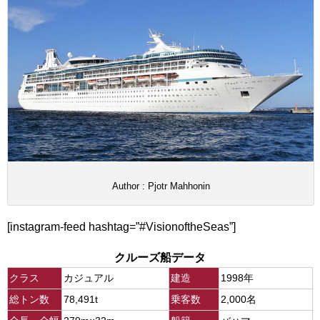
Author : Pjotr Mahhonin
[instagram-feed hashtag=”#VisionoftheSeas”]
クルーズ船データ
クラス
カジュアル
建造
1998年
総トン数
78,491t
乗客数
2,000名