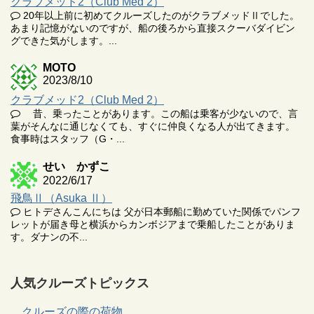
クラブメッド2（Club Med 2）
20年以上前に初めてクルーズしたのがクラブメッドⅡでした。
あまり記憶がないのですが、船の後ろから直接スクーバダイビン
グできた気がします。...
MOTO
2023/8/10
クラブメッド2（Club Med 2）
昔、乗ったことがあります。この船は乗客が少ないので、言
葉がそんなに通じなくても、すぐに仲良くなる人が出てきます。
食事時はスタッフ（G・...
せい かずこ
2022/6/17
飛鳥Ⅱ（Asuka Ⅱ）
ヒトデさんこんにちは 父が日本郵船に勤めていた関係でパンフ
レットが届き母と横浜からカンボジアまで乗船したことがありま
す。ダナンの不...
人気クルーズトピックス
クルーズの際の荷物