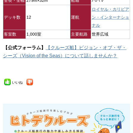
全長・全幅
279m×32m
船籍
バハマ
ロイヤル・カリビア
デッキ数
12
運航
ン・インターナショ
ナル
客室数
1,000室
主要航路
世界広域
【公式フォーラム】
【クルーズ船】ビジョン・オブ・ザ・
シーズ（Vision of the Seas）について話しませんか？
いいね