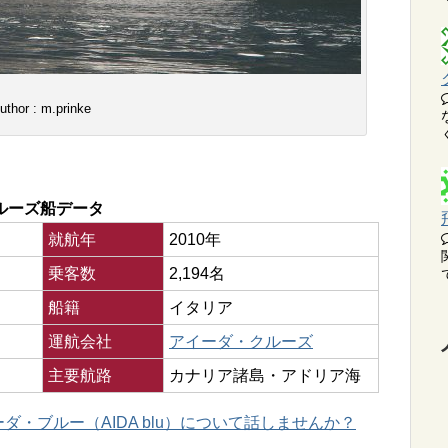
uthor : m.prinke
ルーズ船データ
就航年
2010年
乗客数
2,194名
船籍
イタリア
運航会社
アイーダ・クルーズ
主要航路
カナリア諸島・アドリア海
ダ・ブルー（AIDA blu）について話しませんか？