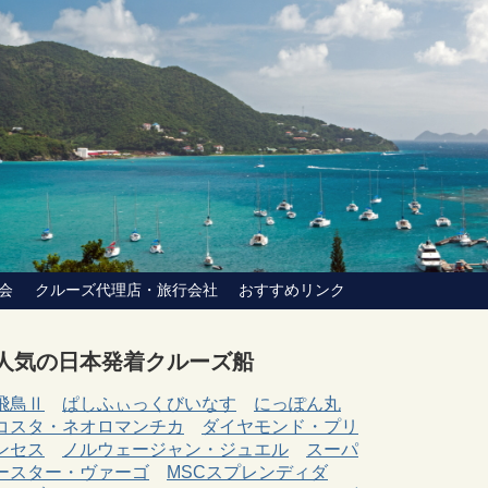
会
クルーズ代理店・旅行会社
おすすめリンク
人気の日本発着クルーズ船
飛鳥Ⅱ
ぱしふぃっくびいなす
にっぽん丸
コスタ・ネオロマンチカ
ダイヤモンド・プリ
ンセス
ノルウェージャン・ジュエル
スーパ
ースター・ヴァーゴ
MSCスプレンディダ