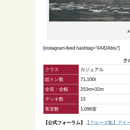
A
[instagram-feed hashtag=”#AIDAblu”]
ク
クラス
カジュアル
総トン数
71,100t
全長・全幅
253m×32m
デッキ数
15
客室数
1,096室
【公式フォーラム】
【クルーズ船】アイー