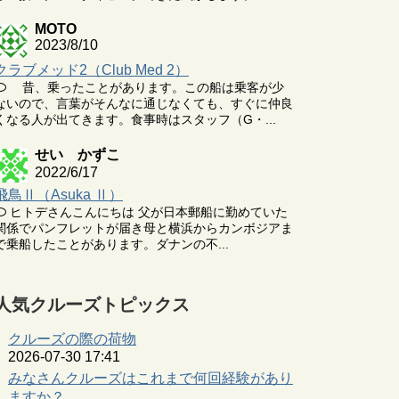
MOTO
2023/8/10
クラブメッド2（Club Med 2）
昔、乗ったことがあります。この船は乗客が少
ないので、言葉がそんなに通じなくても、すぐに仲良
くなる人が出てきます。食事時はスタッフ（G・...
せい かずこ
2022/6/17
飛鳥Ⅱ（Asuka Ⅱ）
ヒトデさんこんにちは 父が日本郵船に勤めていた
関係でパンフレットが届き母と横浜からカンボジアま
で乗船したことがあります。ダナンの不...
人気クルーズトピックス
クルーズの際の荷物
2026-07-30 17:41
みなさんクルーズはこれまで何回経験があり
ますか？