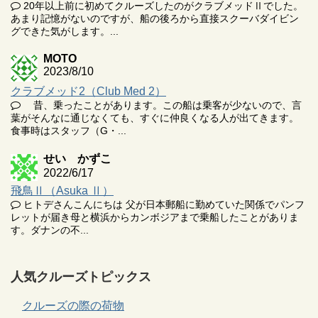
20年以上前に初めてクルーズしたのがクラブメッドⅡでした。
あまり記憶がないのですが、船の後ろから直接スクーバダイビン
グできた気がします。...
MOTO
2023/8/10
クラブメッド2（Club Med 2）
昔、乗ったことがあります。この船は乗客が少ないので、言
葉がそんなに通じなくても、すぐに仲良くなる人が出てきます。
食事時はスタッフ（G・...
せい かずこ
2022/6/17
飛鳥Ⅱ（Asuka Ⅱ）
ヒトデさんこんにちは 父が日本郵船に勤めていた関係でパンフ
レットが届き母と横浜からカンボジアまで乗船したことがありま
す。ダナンの不...
人気クルーズトピックス
クルーズの際の荷物