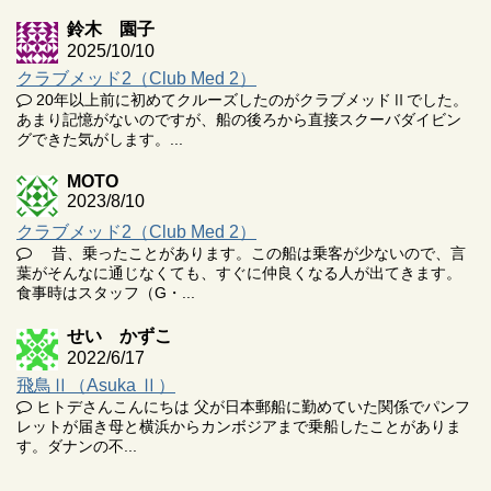
鈴木 園子
2025/10/10
クラブメッド2（Club Med 2）
20年以上前に初めてクルーズしたのがクラブメッドⅡでした。
あまり記憶がないのですが、船の後ろから直接スクーバダイビン
グできた気がします。...
MOTO
2023/8/10
クラブメッド2（Club Med 2）
昔、乗ったことがあります。この船は乗客が少ないので、言
葉がそんなに通じなくても、すぐに仲良くなる人が出てきます。
食事時はスタッフ（G・...
せい かずこ
2022/6/17
飛鳥Ⅱ（Asuka Ⅱ）
ヒトデさんこんにちは 父が日本郵船に勤めていた関係でパンフ
レットが届き母と横浜からカンボジアまで乗船したことがありま
す。ダナンの不...