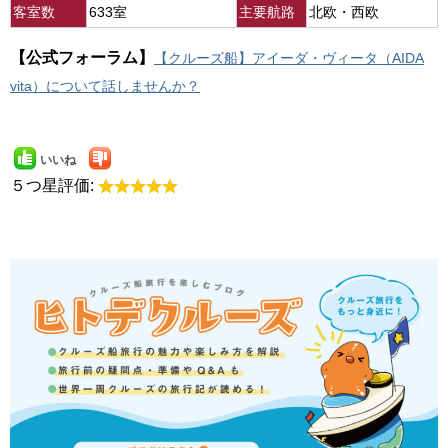
客室数
633室
主要航路
北欧・西欧
【公式フォーラム】
【クルーズ船】アイーダ・ヴィータ（AIDA
vita）について話しませんか？
いいね
５つ星評価: