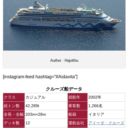
Author : Hajotthu
[instagram-feed hashtag=”#Aidavita”]
クルーズ船データ
クラス
カジュアル
就航年
2002年
総トン数
42,289t
乗客数
1,266名
全長・全幅
203m×28m
船籍
イタリア
デッキ数
12
運航会社
アイーダ・クルーズ