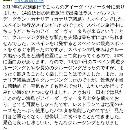
2018-05-04 09:05
2017年の家族旅行でこちらのアイーダ・ヴィータ号に乗り
ました。14泊15日の周遊旅行で出発はラス・パルマス・
デ・グラン・カナリア（カナリア諸島） / スペインでした。
スペイン旅行がメインだったのですが、スペイン旅行中に
ちょうどこちらのアイーダ・ヴィータ号が来るということ
で、クルージング好きな私たち夫婦は乗らずにはいられま
せんでした。スペインを出発するとスペインの観光スポッ
トをぐるぐる回ったのですが、スペインの街並みはクルー
ズ船から見ると結構位置によって変わってくるので、非常
に面白みがあります。なので、14泊15日のスペイン周遊ク
ルージングとやや長めのクルージングだったのですが、ま
ったく飽きることなく楽しむことはできました。また、カ
ナリア諸島近辺をクルージングしたのですが、景色が本当
に感動的で、空気もとても澄んでおり、またいつか行って
みたい海のひとつになりました。ときおり、日本では見た
ことのない海鳥がアイーダ・ヴィータ号上空を飛んでお
り、とても可愛らしかったです。レストランでは地元のチ
ーズをたっぷり使用したパスタを堪能したのですが、見た
目ほど重たくなく、想像以上に食べることができました。
景色も良いし味もいい、そんなクルージングとなりまし
た。