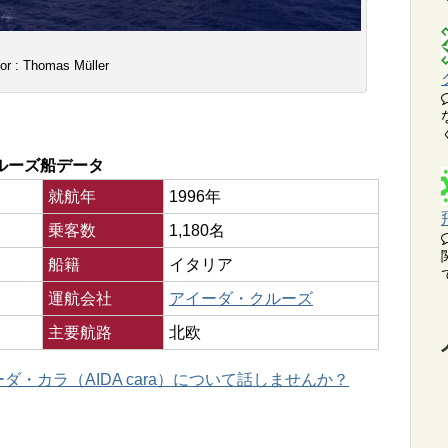
or : Thomas Müller
ルーズ船データ
就航年
1996年
乗客数
1,180名
船籍
イタリア
運航会社
アイーダ・クルーズ
主要航路
北欧
・カラ（AIDA cara）について話しませんか？