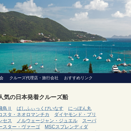
会
クルーズ代理店・旅行会社
おすすめリンク
人気の日本発着クルーズ船
飛鳥Ⅱ
ぱしふぃっくびいなす
にっぽん丸
コスタ・ネオロマンチカ
ダイヤモンド・プリ
ンセス
ノルウェージャン・ジュエル
スーパ
ースター・ヴァーゴ
MSCスプレンディダ