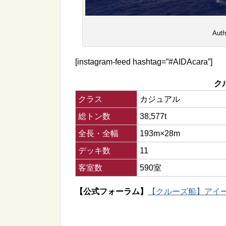
Auth
[instagram-feed hashtag=”#AIDAcara”]
ク
クラス
カジュアル
総トン数
38,577t
全長・全幅
193m×28m
デッキ数
11
客室数
590室
【公式フォーラム】
【クルーズ船】アイーダ