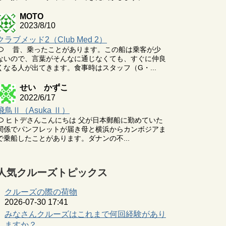
MOTO
2023/8/10
クラブメッド2（Club Med 2）
昔、乗ったことがあります。この船は乗客が少
ないので、言葉がそんなに通じなくても、すぐに仲良
くなる人が出てきます。食事時はスタッフ（G・...
せい かずこ
2022/6/17
飛鳥Ⅱ（Asuka Ⅱ）
ヒトデさんこんにちは 父が日本郵船に勤めていた
関係でパンフレットが届き母と横浜からカンボジアま
で乗船したことがあります。ダナンの不...
人気クルーズトピックス
クルーズの際の荷物
2026-07-30 17:41
みなさんクルーズはこれまで何回経験があり
ますか？