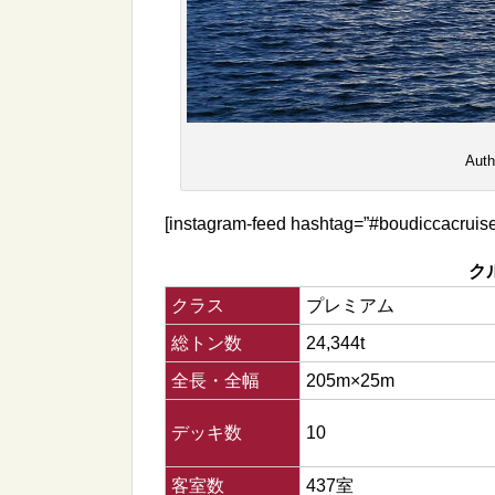
Auth
[instagram-feed hashtag=”#boudiccacruise
ク
クラス
プレミアム
総トン数
24,344t
全長・全幅
205m×25m
デッキ数
10
客室数
437室