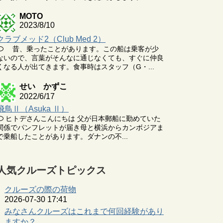
MOTO
2023/8/10
クラブメッド2（Club Med 2）
昔、乗ったことがあります。この船は乗客が少
ないので、言葉がそんなに通じなくても、すぐに仲良
くなる人が出てきます。食事時はスタッフ（G・...
せい かずこ
2022/6/17
飛鳥Ⅱ（Asuka Ⅱ）
ヒトデさんこんにちは 父が日本郵船に勤めていた
関係でパンフレットが届き母と横浜からカンボジアま
で乗船したことがあります。ダナンの不...
人気クルーズトピックス
クルーズの際の荷物
2026-07-30 17:41
みなさんクルーズはこれまで何回経験があり
ますか？