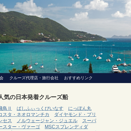
会
クルーズ代理店・旅行会社
おすすめリンク
人気の日本発着クルーズ船
飛鳥Ⅱ
ぱしふぃっくびいなす
にっぽん丸
コスタ・ネオロマンチカ
ダイヤモンド・プリ
ンセス
ノルウェージャン・ジュエル
スーパ
ースター・ヴァーゴ
MSCスプレンディダ