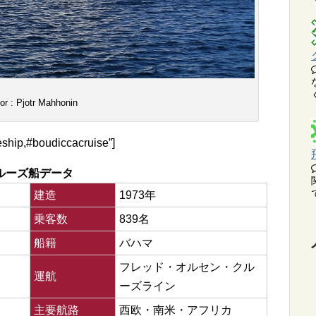
or : Pjotr Mahhonin
ship,#boudiccacruise”]
ルーズ船データ
建造
1973年
乗客数
839名
船籍
バハマ
フレッド・オルセン・クル
運航
ーズライン
主要航路
西欧・南米・アフリカ