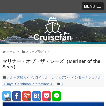
MENU
ホーム
クルーズ船ガイド
マリナー・オブ・ザ・シーズ（Mariner of the
Seas）
クルーズ船ガイド
,
ロイヤル・カリビアン・インターナショナル
（Royal Caribbean International）
1
error
0
0