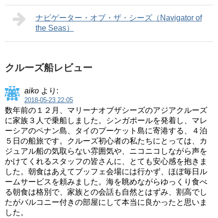
ナビゲーター・オブ・ザ・シーズ（Navigator of
the Seas）
クルーズ船レビュー
aiko
より:
2018-05-23 22:05
数年前の１２月、マリーナオブザシーズのアジアクルーズ
に家族３人で乗船しました。シンガポールを発着し、マレ
ーシアのペナン島、タイのプーケット島に寄港する、４泊
５日の船旅です。クルーズ初心者の私たちにとっては、カ
ジュアル船の気取らない雰囲気や、ニコニコしながら声を
かけてくれるスタッフの皆さんに、とても安心感を抱きま
した。朝食はあえてブッフェ会場には行かず、ほぼ毎日ル
ームサービスを頼みました。海を眺めながらゆっくり食べ
る朝食は格別で、家族との会話も自然とはずみ、割高でし
たがバルコニー付きの部屋にして本当に良かったと思いま
した。