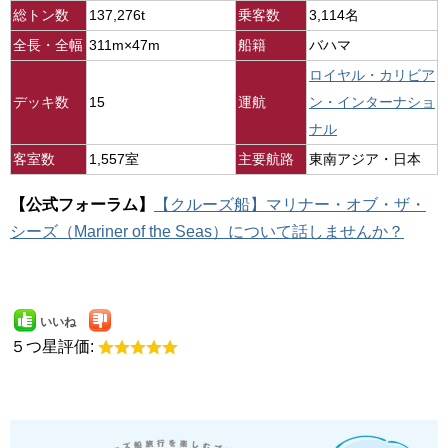
総トン数
137,276t
乗客数
3,114名
全長・全幅
311m×47m
船籍
バハマ
ロイヤル・カリビア
デッキ数
15
運航
ン・インターナショ
ナル
客室数
1,557室
主要航路
東南アジア・日本
【公式フォーラム】
【クルーズ船】マリナー・オブ・ザ・
シーズ（Mariner of the Seas）について話しませんか？
いいね
５つ星評価: