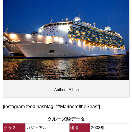
Author : ATren
[instagram-feed hashtag=”#MarineroftheSeas”]
クルーズ船データ
クラス
カジュアル
建造
2003年