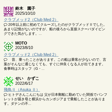
鈴木 園子
2025/10/10
クラブメッド2（Club Med 2）
20年以上前に初めてクルーズしたのがクラブメッドⅡでした。
あまり記憶がないのですが、船の後ろから直接スクーバダイビン
グできた気がします。...
MOTO
2023/8/10
クラブメッド2（Club Med 2）
昔、乗ったことがあります。この船は乗客が少ないので、言
葉がそんなに通じなくても、すぐに仲良くなる人が出てきます。
食事時はスタッフ（G・...
せい かずこ
2022/6/17
飛鳥Ⅱ（Asuka Ⅱ）
ヒトデさんこんにちは 父が日本郵船に勤めていた関係でパンフ
レットが届き母と横浜からカンボジアまで乗船したことがありま
す。ダナンの不...