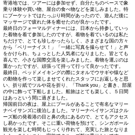
寄港地では、ツアーには参加せず、自分たちのペースで象
乗り体験や買い物、屋台の食べ物などを楽しみました。特
にプーケットではたっぷり時間があったので、遊んだ後に
マッサージで疲れた体を癒せたのが良かったです。
最終日のフォーマルディナーには、日本から持参していっ
た着物を着て参加したのですが、着物を着ているのは私た
ちだけで、とても珍しかったらしく、さまざまな国の方々
から「ベリーナイス！」「一緒に写真を撮らせて！」と声
をかけられ、ちょっとした人気者になりました。皆とても
喜んで、小さな国際交流を楽しみました。着物を運ぶのは
重かったですが、頑張って持って行って良かったです。
最終日、ベッドメイキングの際にタオルでウサギや猿など
の動物を作って楽しませてくれたスタッフにお返しをと思
い、折り紙でツルや花を折り、「Thank you」と書き、部屋
の中に飾って下船しました。船旅はとても楽しく、５日間
はあっという間に過ぎました。
帰国前日の夜は、屋上にプールがあることで有名なマリー
ナベイサンズに後泊しました。マリーナベイサンズはクル
ーズ船の発着港の目と鼻の先にあるので、とてもアクセス
し易かったです。そこに重い荷物を預けて、シンガポール
観光を楽しむ時間もじっくり作れて、充実した旅となりま