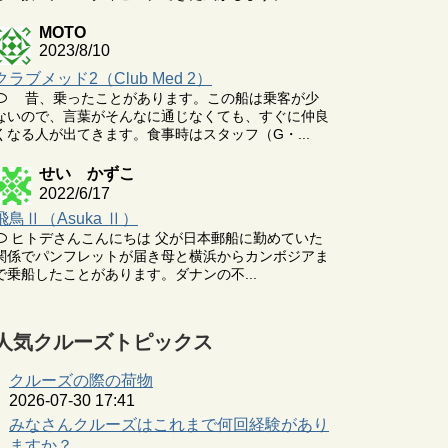
MOTO
2023/8/10
クラブメッド2（Club Med 2）
昔、乗ったことがあります。この船は乗客が少
ないので、言葉がそんなに通じなくても、すぐに仲良
くなる人が出てきます。食事時はスタッフ（G・...
せい かずこ
2022/6/17
飛鳥Ⅱ（Asuka Ⅱ）
ヒトデさんこんにちは 父が日本郵船に勤めていた
関係でパンフレットが届き母と横浜からカンボジアま
で乗船したことがあります。ダナンの不...
人気クルーズトピックス
クルーズの際の荷物
2026-07-30 17:41
みなさんクルーズはこれまで何回経験があり
ますか？