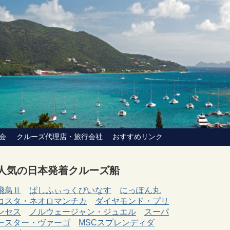
会
クルーズ代理店・旅行会社
おすすめリンク
人気の日本発着クルーズ船
飛鳥Ⅱ
ぱしふぃっくびいなす
にっぽん丸
コスタ・ネオロマンチカ
ダイヤモンド・プリ
ンセス
ノルウェージャン・ジュエル
スーパ
ースター・ヴァーゴ
MSCスプレンディダ