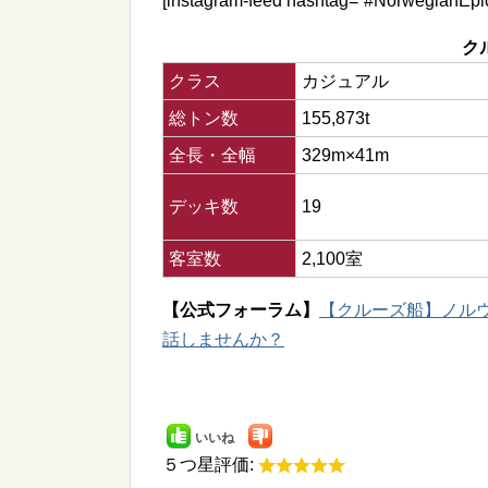
[instagram-feed hashtag=”#NorwegianEpic
ク
クラス
カジュアル
総トン数
155,873t
全長・全幅
329m×41m
デッキ数
19
客室数
2,100室
【公式フォーラム】
【クルーズ船】ノルウェ
話しませんか？
いいね
５つ星評価: