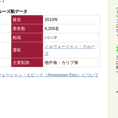
”]
ルーズ船データ
建造
2010年
乗客数
4,200名
船籍
バハマ
ノルウェージャン・クルー
運航
ズ
主要航路
地中海・カリブ海
ージャン・エピック（Norwegian Epic）について