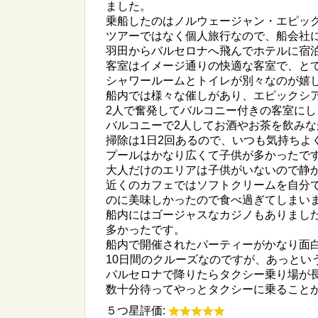
ました。
乗船したのはノルウェージャン・エピッ
ツアーではなく個人旅行なので、船会社
羽田からバルセロナへ飛んでホテルに宿
客室はイメージ通りの快適な客室で、と
シャワールームとトイレが別々なのが嬉
船内では様々な催しがあり、エピックシ
2人で奮発してバルコニー付きの客室に
バルコニーで2人してお酒やお茶を飲み
掃除は1日2回あるので、いつも気持ちよ
プールはかなり広くて子供が多かったで
大人だけのエリアは子供がいないので静
近くのカフェではソフトクリームを自分
のに美味しかったので食べ過ぎてしまい
船内にはゴージャスなカジノもありまし
多かったです。
船内で開催されたパーティーがかなり面
10日間のクルーズなのですが、あっとい
バルセロナで降りたらタクシー乗り場が
数十分待ってやっとタクシーに乗ること
５つ星評価: